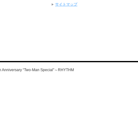
サイトマップ
iversary “Two-Man Special”～RHYTHM