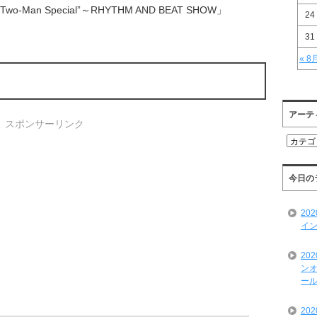
ry “Two-Man Special”～RHYTHM AND BEAT SHOW」
24
31
« 8
アーテ
スポンサーリンク
ア
ー
テ
ィ
今日の
ス
ト
20
一
イン
覧
20
ンオ
ール
20