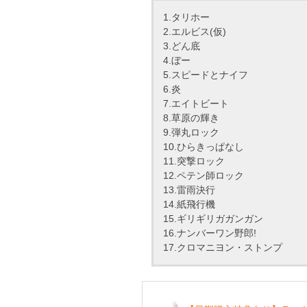
1.タリホー
2.エルビス(仮)
3.どん底
4.ぼー
5.スピードとナイフ
6.炎
7.エイトビート
8.草原の輝き
9.弾丸ロック
10.ひらきっぱなし
11.突撃ロック
12.ペテン師ロック
13.雷雨決行
14.紙飛行機
15.ギリギリガガンガン
16.ナンバーワン野郎!
17.クロマニヨン・ストンプ