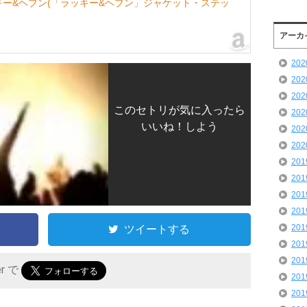
ー&ヘブン(「ラッキー&ヘブン」ジャケット・ステッ
アーカ
20
20
20
このセトリが気に入ったら
20
いいね！しよう
20
20
20
20
20
20
ツイートする
20
20
20
er で
20
20