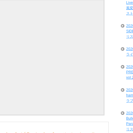
Liv
風変
ス
20
SI
リ
20
ライ
202
PRE
vol
20
ham
ラ
202
Bul
Par
リ