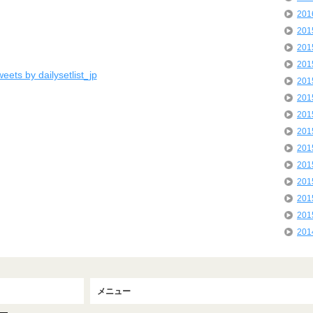
20
20
20
20
eets by dailysetlist_jp
20
20
20
20
20
20
20
20
20
20
メニュー