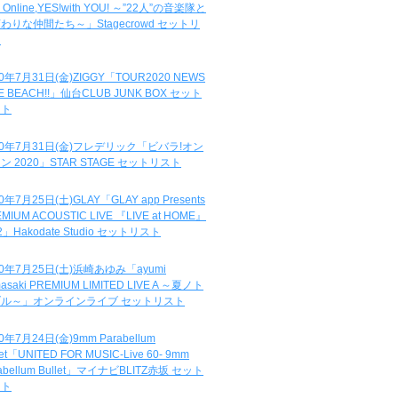
e Online,YES!with YOU! ～”22人”の音楽隊と
わりな仲間たち～」Stagecrowd セットリ
ト
20年7月31日(金)ZIGGY「TOUR2020 NEWS
DE BEACH!!」仙台CLUB JUNK BOX セット
スト
20年7月31日(金)フレデリック「ビバラ!オン
ン 2020」STAR STAGE セットリスト
0年7月25日(土)GLAY「GLAY app Presents
MIUM ACOUSTIC LIVE 『LIVE at HOME』
.2」Hakodate Studio セットリスト
20年7月25日(土)浜崎あゆみ「ayumi
asaki PREMIUM LIMITED LIVE A ～夏ノト
ブル～」オンラインライブ セットリスト
0年7月24日(金)9mm Parabellum
let「UNITED FOR MUSIC-Live 60- 9mm
abellum Bullet」マイナビBLITZ赤坂 セット
スト