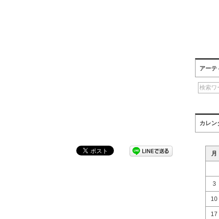
アーテ
カレン
月
3
10
17