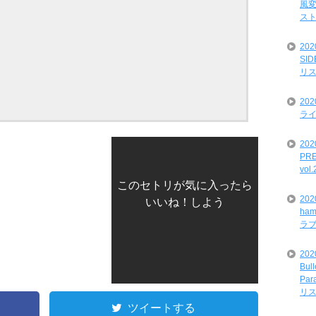
風変
ス
20
SI
リ
20
ライ
202
PRE
vol
このセトリが気に入ったら
20
いいね！しよう
ham
ラ
202
Bul
Par
リ
ツイートする