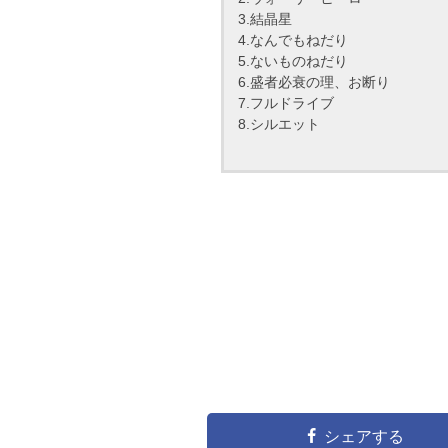
3.結晶星
4.なんでもねだり
5.ないものねだり
6.盛者必衰の理、お断り
7.フルドライブ
8.シルエット
シェアする