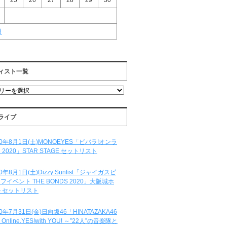
25
26
27
28
29
30
月
ィスト一覧
ライブ
20年8月1日(土)MONOEYES「ビバラ!オンラ
 2020」STAR STAGE セットリスト
20年8月1日(土)Dizzy Sunfist「ジャイガスピ
フイベント THE BONDS 2020」大阪城ホ
 セットリスト
20年7月31日(金)日向坂46「HINATAZAKA46
e Online,YES!with YOU! ～”22人”の音楽隊と