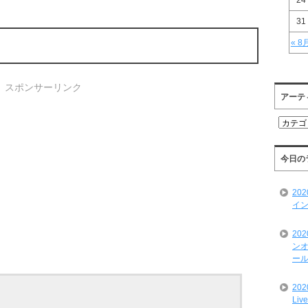
24
31
« 8
スポンサーリンク
アーテ
ア
ー
テ
ィ
今日の
ス
ト
20
一
イン
覧
20
ンオ
ール
20
Liv