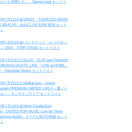
わりな仲間たち～」Stagecrowd セットリ
ト
20年7月31日(金)ZIGGY「TOUR2020 NEWS
DE BEACH!!」仙台CLUB JUNK BOX セット
スト
20年7月31日(金)フレデリック「ビバラ!オン
ン 2020」STAR STAGE セットリスト
0年7月25日(土)GLAY「GLAY app Presents
MIUM ACOUSTIC LIVE 『LIVE at HOME』
.2」Hakodate Studio セットリスト
20年7月25日(土)浜崎あゆみ「ayumi
asaki PREMIUM LIMITED LIVE A ～夏ノト
ブル～」オンラインライブ セットリスト
0年7月24日(金)9mm Parabellum
let「UNITED FOR MUSIC-Live 60- 9mm
abellum Bullet」マイナビBLITZ赤坂 セット
スト