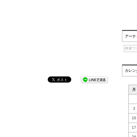
アーテ
カレン
月
3
10
17