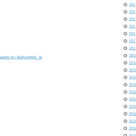
20
20
20
20
20
20
20
20
eets by dailysetlist_jp
20
20
20
20
20
20
20
20
20
20
20