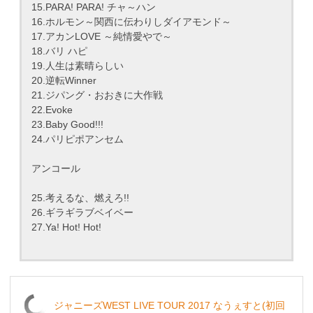
15.PARA! PARA! チャ～ハン
16.ホルモン～関西に伝わりしダイアモンド～
17.アカンLOVE ～純情愛やで～
18.バリ ハピ
19.人生は素晴らしい
20.逆転Winner
21.ジパング・おおきに大作戦
22.Evoke
23.Baby Good!!!
24.パリピポアンセム
アンコール
25.考えるな、燃えろ!!
26.ギラギラブベイベー
27.Ya! Hot! Hot!
ジャニーズWEST LIVE TOUR 2017 なうぇすと(初回