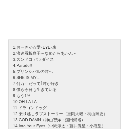
1.おーさか☆愛･EYE･哀
2.浪速看板息子～なめたらあかん～
3.ズンドコ パラダイス
4.Parade!!
5.プリンシパルの君へ
6.SHE IS MY…
7.何万回だって｢君が好き｣
8.僕ら今日も生きている
9.もう1%
10.OH LA LA
11.ドラゴンドッグ
12.乗り越しラブストーリー（重岡大毅・桐山照史）
13.GOD DAMN（神山智洋・濵田崇裕）
14.Into Your Eyes（中間淳太・藤井流星・小瀧望）