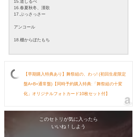
15.道しるべ
16.春夏秋冬、漢歌
17.ぶっさっさー
アンコール
18.棚からぼたもち
【早期購入特典あり】舞祭組の、わっ! (初回生産限定
盤A+B+通常盤)【同時予約購入特典:「舞祭組の十変
化」オリジナルフォトカード10枚セット付】
このセトリが気に入ったら
いいね！しよう