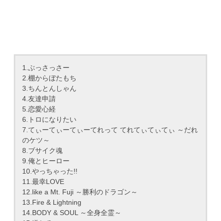
1.ぶっさっさー
2.棚からぼたもち
3.ちんとんしゃん
4.友達申請
5.恋愛心経
6.トロになりたい
7.てぃーてぃーてぃーてれって てれてぃてぃてぃ ～だれ
のケツ～
8.ブサイク魂
9.俺とヒーロー
10.やっちゃった!!
11.最幸LOVE
12.like a Mt. Fuji ～勝利のドラゴン～
13.Fire & Lightning
14.BODY & SOUL ～全身全霊～