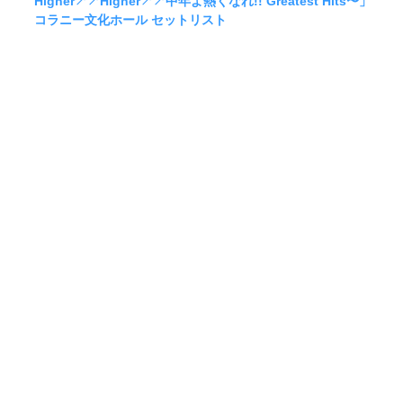
Higher↗↗Higher↗↗中年よ熱くなれ!! Greatest Hits〜」
コラニー文化ホール セットリスト