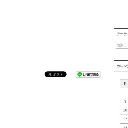
アーテ
カレン
月
3
10
17