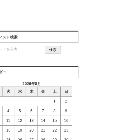
ィスト検索
ダー
2026年8月
火
水
木
金
土
日
1
2
4
5
6
7
8
9
11
12
13
14
15
16
18
19
20
21
22
23