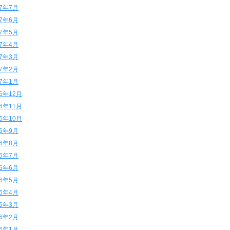
17年7月
17年6月
17年5月
17年4月
17年3月
17年2月
17年1月
16年12月
16年11月
16年10月
16年9月
16年8月
16年7月
16年6月
16年5月
16年4月
16年3月
16年2月
16年1月