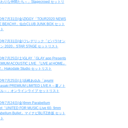
わりな仲間たち～」Stagecrowd セットリ
ト
20年7月31日(金)ZIGGY「TOUR2020 NEWS
DE BEACH!!」仙台CLUB JUNK BOX セット
スト
20年7月31日(金)フレデリック「ビバラ!オン
ン 2020」STAR STAGE セットリスト
0年7月25日(土)GLAY「GLAY app Presents
MIUM ACOUSTIC LIVE 『LIVE at HOME』
.2」Hakodate Studio セットリスト
20年7月25日(土)浜崎あゆみ「ayumi
asaki PREMIUM LIMITED LIVE A ～夏ノト
ブル～」オンラインライブ セットリスト
0年7月24日(金)9mm Parabellum
let「UNITED FOR MUSIC-Live 60- 9mm
abellum Bullet」マイナビBLITZ赤坂 セット
スト