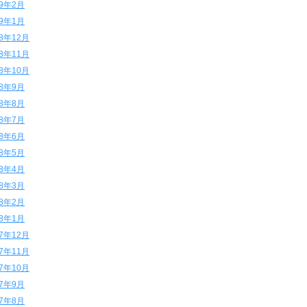
19年2月
19年1月
18年12月
18年11月
18年10月
18年9月
18年8月
18年7月
18年6月
18年5月
18年4月
18年3月
18年2月
18年1月
17年12月
17年11月
17年10月
17年9月
17年8月