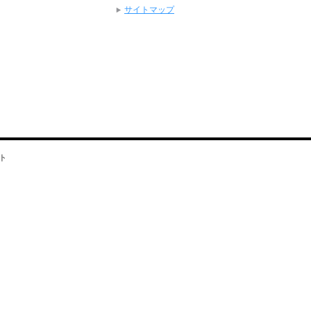
サイトマップ
スト