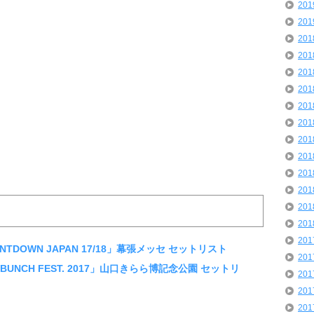
20
20
20
20
20
20
20
20
20
20
20
20
20
20
20
OUNTDOWN JAPAN 17/18」幕張メッセ セットリスト
20
LD BUNCH FEST. 2017」山口きらら博記念公園 セットリ
20
20
20