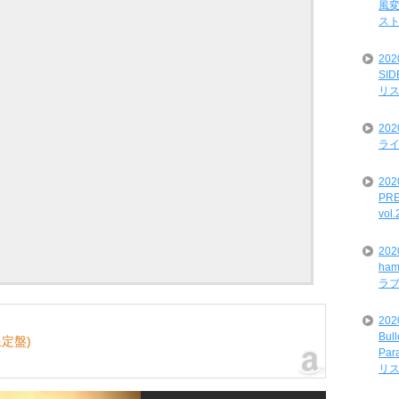
風変
ス
20
SI
リ
20
ライ
202
PRE
vol
20
ham
ラ
202
Bul
限定盤)
Par
リ