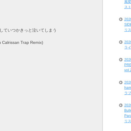
風変
ス
20
SI
リ
出していつかきっと泣いてしまう
20
alrissan Trap Remix)
ライ
202
PRE
vol
20
ham
ラ
202
Bul
Par
リ