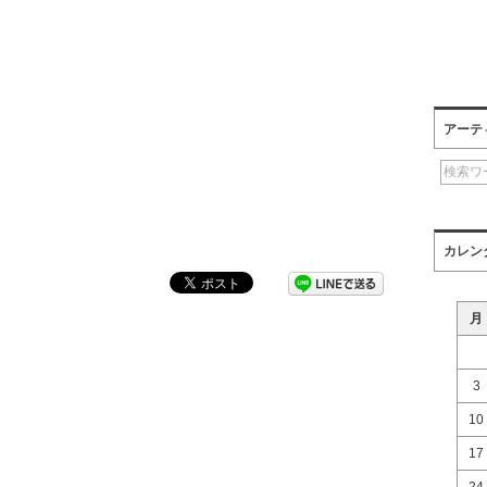
アーテ
カレン
月
3
10
17