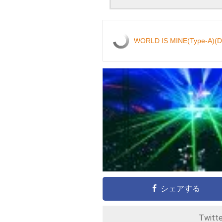
WORLD IS MINE(Type-A)(
シェアする
Twitt