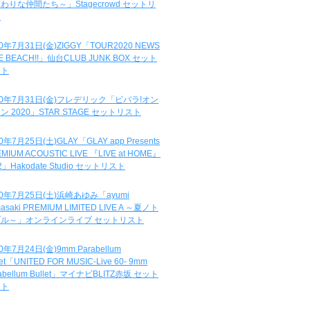
わりな仲間たち～」Stagecrowd セットリ
ト
20年7月31日(金)ZIGGY「TOUR2020 NEWS
DE BEACH!!」仙台CLUB JUNK BOX セット
スト
20年7月31日(金)フレデリック「ビバラ!オン
ン 2020」STAR STAGE セットリスト
0年7月25日(土)GLAY「GLAY app Presents
MIUM ACOUSTIC LIVE 『LIVE at HOME』
.2」Hakodate Studio セットリスト
20年7月25日(土)浜崎あゆみ「ayumi
asaki PREMIUM LIMITED LIVE A ～夏ノト
ブル～」オンラインライブ セットリスト
0年7月24日(金)9mm Parabellum
let「UNITED FOR MUSIC-Live 60- 9mm
abellum Bullet」マイナビBLITZ赤坂 セット
スト