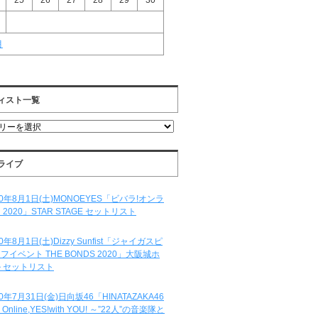
25
26
27
28
29
30
月
ィスト一覧
ライブ
20年8月1日(土)MONOEYES「ビバラ!オンラ
 2020」STAR STAGE セットリスト
20年8月1日(土)Dizzy Sunfist「ジャイガスピ
フイベント THE BONDS 2020」大阪城ホ
 セットリスト
20年7月31日(金)日向坂46「HINATAZAKA46
e Online,YES!with YOU! ～”22人”の音楽隊と