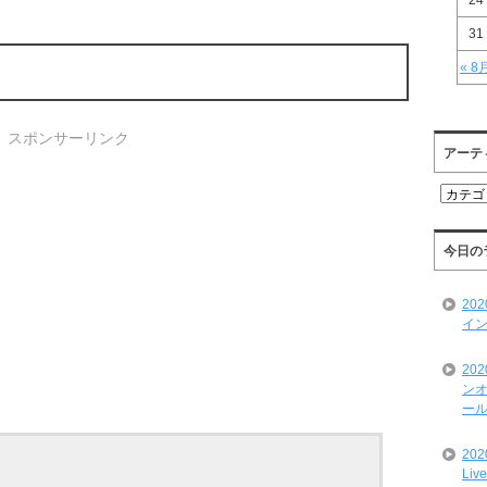
24
31
« 8
スポンサーリンク
アーテ
ア
ー
テ
ィ
今日の
ス
ト
20
一
イン
覧
20
ンオ
ール
20
Liv