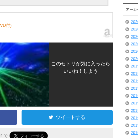
アーカ
20
DVD付)
20
20
20
20
20
このセトリが気に入ったら
20
いいね！しよう
20
20
20
20
20
20
ツイートする
20
20
20
er で