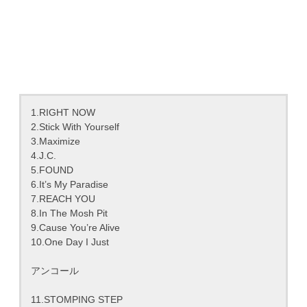
1.RIGHT NOW
2.Stick With Yourself
3.Maximize
4.J.C.
5.FOUND
6.It’s My Paradise
7.REACH YOU
8.In The Mosh Pit
9.Cause You’re Alive
10.One Day I Just
アンコール
11.STOMPING STEP