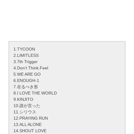
1.TYCOON
2.LIMITLESS
3.7th Trigger
4.Don’t Think.Feel
5.WE ARE GO
6.ENOUGH-1
7.在るべき形
8.I LOVE THE WORLD
9.KINJITO
10.誰が言った
11.シリウス
12.PRAYING RUN
13.ALL ALONE
14.SHOUT LOVE