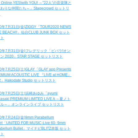
e Online,YES!with YOU! ～”22人”の音楽隊と
わりな仲間たち～」Stagecrowd セットリ
ト
20年7月31日(金)ZIGGY「TOUR2020 NEWS
DE BEACH!!」仙台CLUB JUNK BOX セット
スト
20年7月31日(金)フレデリック「ビバラ!オン
ン 2020」STAR STAGE セットリスト
0年7月25日(土)GLAY「GLAY app Presents
MIUM ACOUSTIC LIVE 『LIVE at HOME』
.2」Hakodate Studio セットリスト
20年7月25日(土)浜崎あゆみ「ayumi
asaki PREMIUM LIMITED LIVE A ～夏ノト
ブル～」オンラインライブ セットリスト
0年7月24日(金)9mm Parabellum
let「UNITED FOR MUSIC-Live 60- 9mm
abellum Bullet」マイナビBLITZ赤坂 セット
スト