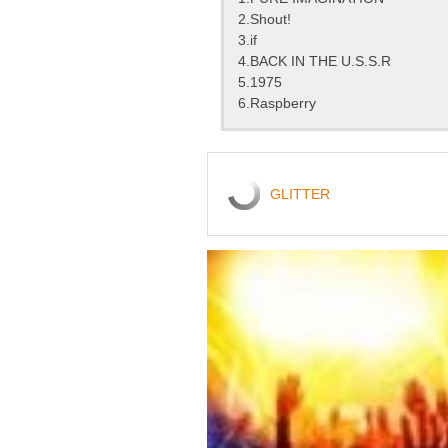
2.Shout!
3.if
4.BACK IN THE U.S.S.R
5.1975
6.Raspberry
GLITTER