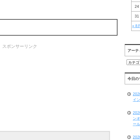
24
31
« 8
スポンサーリンク
アーテ
ア
ー
テ
ィ
今日の
ス
ト
20
一
イン
覧
20
ンオ
ール
20