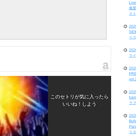
Liv
風変
ス
20
SI
リ
20
ライ
202
PRE
vol
20
このセトリが気に入ったら
ham
ラ
いいね！しよう
202
Bul
Par
リ