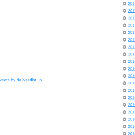
20
20
20
20
20
20
20
20
20
20
20
eets by dailysetlist_jp
20
20
20
20
20
20
20
20