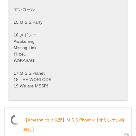
アンコール
15.M.S.S.Party
16.メドレー
Awakening
Missng Link
I’ll be…
WAKASAGI
17.M.S.S.Planet
18.THE WORLODS
19.We are MSSP!
【Amazon.co.jp限定】M.S.S.Phoenix【オリジナル特
典付】