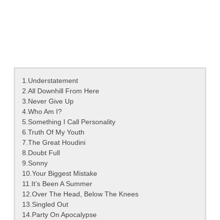
1.Understatement
2.All Downhill From Here
3.Never Give Up
4.Who Am I?
5.Something I Call Personality
6.Truth Of My Youth
7.The Great Houdini
8.Doubt Full
9.Sonny
10.Your Biggest Mistake
11.It’s Been A Summer
12.Over The Head, Below The Knees
13.Singled Out
14.Party On Apocalypse