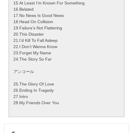
15.At Least I’m Known For Something
16.Belated
17.No News Is Good News
18.Head On Collision
19.Failure’s Not Flattering
20.This Disaster
21.I’d Kill To Fall Asleep
22.I Don’t Wanna Know
23.Forget My Name
24.The Story So Far
アンコール
25.The Glory Of Love
26.Ending In Tragedy
27.Intro
28.My Friends Over You