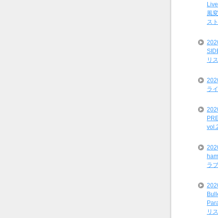
Liv
風変
ス
20
SI
リ
20
ライ
202
PRE
vol
20
ham
ラ
202
Bul
Par
リ