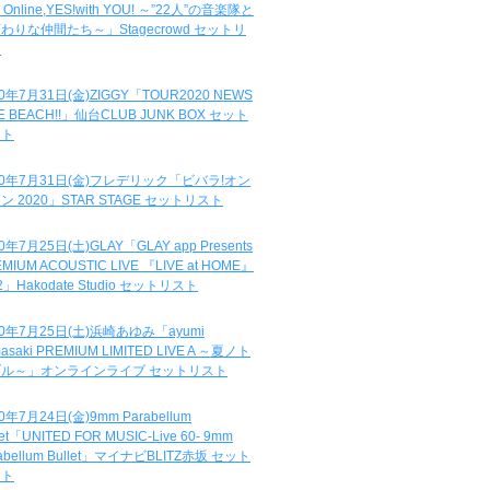
e Online,YES!with YOU! ～”22人”の音楽隊と
わりな仲間たち～」Stagecrowd セットリ
ト
20年7月31日(金)ZIGGY「TOUR2020 NEWS
DE BEACH!!」仙台CLUB JUNK BOX セット
スト
20年7月31日(金)フレデリック「ビバラ!オン
ン 2020」STAR STAGE セットリスト
0年7月25日(土)GLAY「GLAY app Presents
MIUM ACOUSTIC LIVE 『LIVE at HOME』
.2」Hakodate Studio セットリスト
20年7月25日(土)浜崎あゆみ「ayumi
asaki PREMIUM LIMITED LIVE A ～夏ノト
ブル～」オンラインライブ セットリスト
0年7月24日(金)9mm Parabellum
let「UNITED FOR MUSIC-Live 60- 9mm
abellum Bullet」マイナビBLITZ赤坂 セット
スト