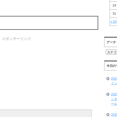
24
31
« 8
スポンサーリンク
アーテ
ア
ー
テ
ィ
今日の
ス
ト
20
一
イン
覧
20
ンオ
ール
20