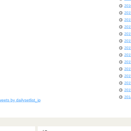
20
20
20
20
20
20
20
20
20
20
20
20
20
20
eets by dailysetlist_jp