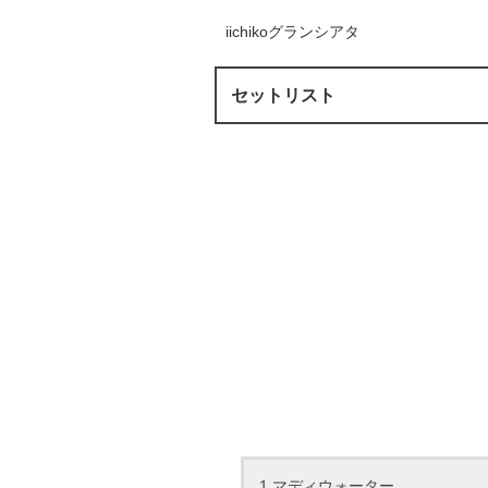
iichikoグランシアタ
セットリスト
1.マディウォーター