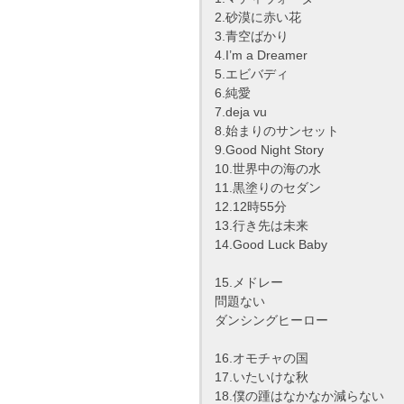
2.砂漠に赤い花
3.青空ばかり
4.I’m a Dreamer
5.エビバディ
6.純愛
7.deja vu
8.始まりのサンセット
9.Good Night Story
10.世界中の海の水
11.黒塗りのセダン
12.12時55分
13.行き先は未来
14.Good Luck Baby
15.メドレー
問題ない
ダンシングヒーロー
16.オモチャの国
17.いたいけな秋
18.僕の踵はなかなか減らない