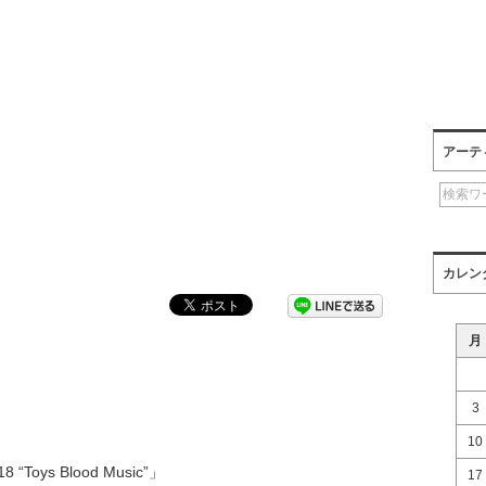
アーテ
カレン
月
3
10
 “Toys Blood Music”」
17