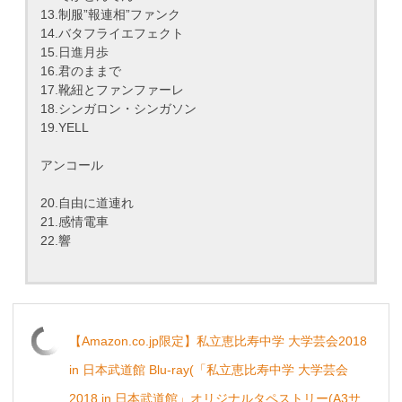
13.制服”報連相”ファンク
14.バタフライエフェクト
15.日進月歩
16.君のままで
17.靴紐とファンファーレ
18.シンガロン・シンガソン
19.YELL
アンコール
20.自由に道連れ
21.感情電車
22.響
【Amazon.co.jp限定】私立恵比寿中学 大学芸会2018
in 日本武道館 Blu-ray(「私立恵比寿中学 大学芸会
2018 in 日本武道館」オリジナルタペストリー(A3サ