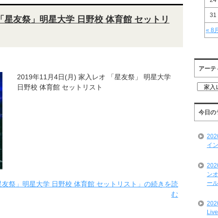
24
31
レオ「星友祭」明星大学 日野校 体育館 セットリ
« 8
アーテ
2019年11月4日(月) 家入レオ 「星友祭」 明星大学
ア
日野校 体育館 セットリスト
ー
テ
ィ
今日の
ス
ト
20
一
イン
覧
20
ンオ
ール
オ「星友祭」明星大学 日野校 体育館 セットリスト」の続きを読
む
20
Liv