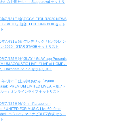
わりな仲間たち～」Stagecrowd セットリ
ト
20年7月31日(金)ZIGGY「TOUR2020 NEWS
DE BEACH!!」仙台CLUB JUNK BOX セット
スト
20年7月31日(金)フレデリック「ビバラ!オン
ン 2020」STAR STAGE セットリスト
0年7月25日(土)GLAY「GLAY app Presents
MIUM ACOUSTIC LIVE 『LIVE at HOME』
.2」Hakodate Studio セットリスト
20年7月25日(土)浜崎あゆみ「ayumi
asaki PREMIUM LIMITED LIVE A ～夏ノト
ブル～」オンラインライブ セットリスト
0年7月24日(金)9mm Parabellum
let「UNITED FOR MUSIC-Live 60- 9mm
abellum Bullet」マイナビBLITZ赤坂 セット
スト