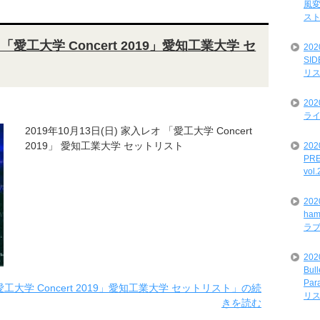
風変
ス
オ「愛工大学 Concert 2019」愛知工業大学 セ
20
SI
リ
20
ライ
2019年10月13日(日) 家入レオ 「愛工大学 Concert
2019」 愛知工業大学 セットリスト
202
PRE
vol
20
ham
ラ
202
Bul
Par
愛工大学 Concert 2019」愛知工業大学 セットリスト」の続
リ
きを読む