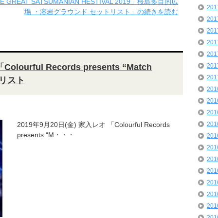
GREAT SATSUMANIAN HESTIVAL 2019」桜島多目的広
20
場 ・溶岩グラウンド セットリスト」の続きを読む
20
20
20
20
ourful Records presents “Match
20
20
ットリスト
20
20
20
2019年9月20日(金) 家入レオ 「Colourful Records
20
presents “M・・・
20
20
20
20
20
20
20
20