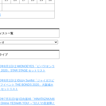
25
26
27
28
29
30
月
ィスト一覧
ライブ
20年8月1日(土)MONOEYES「ビバラ!オンラ
 2020」STAR STAGE セットリスト
20年8月1日(土)Dizzy Sunfist「ジャイガスピ
フイベント THE BONDS 2020」大阪城ホ
 セットリスト
20年7月31日(金)日向坂46「HINATAZAKA46
e Online,YES!with YOU! ～”22人”の音楽隊と