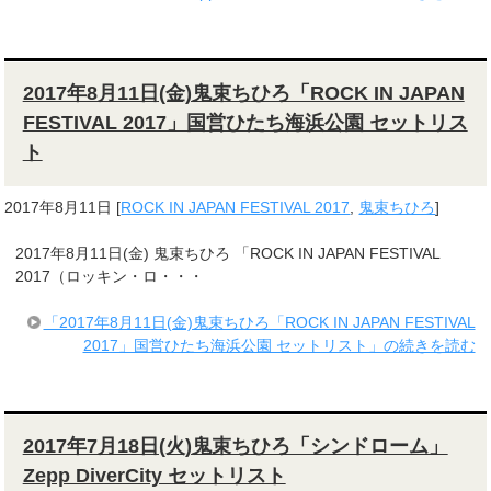
2017年8月11日(金)鬼束ちひろ「ROCK IN JAPAN
FESTIVAL 2017」国営ひたち海浜公園 セットリス
ト
2017年8月11日
[
ROCK IN JAPAN FESTIVAL 2017
,
鬼束ちひろ
]
2017年8月11日(金) 鬼束ちひろ 「ROCK IN JAPAN FESTIVAL
2017（ロッキン・ロ・・・
「2017年8月11日(金)鬼束ちひろ「ROCK IN JAPAN FESTIVAL
2017」国営ひたち海浜公園 セットリスト」の続きを読む
2017年7月18日(火)鬼束ちひろ「シンドローム」
Zepp DiverCity セットリスト