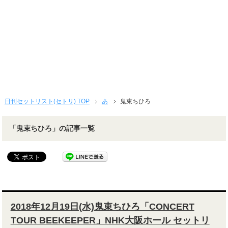
日刊セットリスト(セトリ) TOP
あ
鬼束ちひろ
「鬼束ちひろ」の記事一覧
2018年12月19日(水)鬼束ちひろ「CONCERT
TOUR BEEKEEPER」NHK大阪ホール セットリ