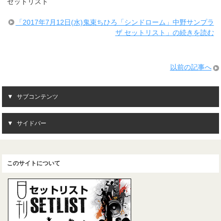
セットリスト
「2017年7月12日(水)鬼束ちひろ「シンドローム」中野サンプラ
ザ セットリスト」の続きを読む
以前の記事へ
サブコンテンツ
サイドバー
このサイトについて