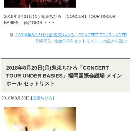
2018年8月31日(金) 鬼束ちひろ 「CONCERT TOUR UNDER
BABIES」 仙台GIGS ・・・
「2018年8月31日(金)鬼束ちひろ「CONCERT TOUR UNDER
BABIES」仙台GIGS セットリスト」の続きを読む
2018年8月20日(月)鬼束ちひろ「CONCERT
TOUR UNDER BABIES」福岡国際会議場 メイン
ホール セットリスト
2018年8月20日
[
鬼束ちひろ
]