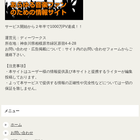
サービス開始から２年半で1000万PV達成！！
運営元：ディーワークス
所在地：神奈川県相模原市緑区原宿4-4-28
お問い合わせ・広告掲載について：サイト内のお問い合わせフォームからご
連絡下さい。
【注意事項】
・本サイトはユーザー様の情報提供及び本サイトと提携するライターが編集
投稿しております。
・よって本サービスで提供する情報の正確性や完全性などについては一切の
保証を致しません。
メニュー
ホーム
お問い合わせ