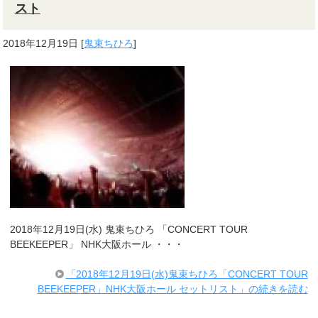
スト
2018年12月19日
[
鬼束ちひろ
]
2018年12月19日(水) 鬼束ちひろ 「CONCERT TOUR
BEEKEEPER」 NHK大阪ホール ・・・
「2018年12月19日(水)鬼束ちひろ「CONCERT TOUR
BEEKEEPER」NHK大阪ホール セットリスト」の続きを読む