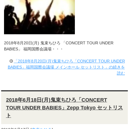
2018年8月20日(月) 鬼束ちひろ 「CONCERT TOUR UNDER
BABIES」 福岡国際会議場・・・
「2018年8月20日(月)鬼束ちひろ「CONCERT TOUR UNDER
BABIES」福岡国際会議場 メインホール セットリスト」の続きを
読む
2018年6月18日(月)鬼束ちひろ「CONCERT
TOUR UNDER BABIES」Zepp Tokyo セットリス
ト