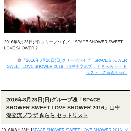
2016年8月28日(日) クリープハイプ 「SPACE SHOWER SWEET
LOVE SHOWER 2・・・
「2016年8月28日(日)クリープハイプ「SPACE SHOWER
SWEET LOVE SHOWER 2016」山中湖交流プラザ きらら セット
リスト」の続きを読む
2016年8月28日(日)グループ魂「SPACE
SHOWER SWEET LOVE SHOWER 2016」山中
湖交流プラザ きらら セットリスト
2016年8月28日
[
SPACE SHOWER SWEET LOVE SHOWER 2016
,
グ