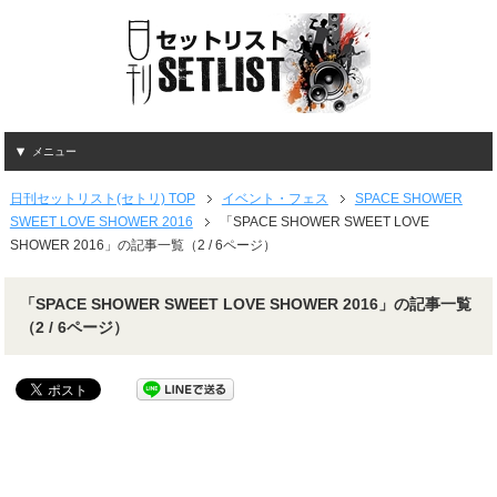
メニュー
日刊セットリスト(セトリ) TOP
イベント・フェス
SPACE SHOWER
SWEET LOVE SHOWER 2016
「SPACE SHOWER SWEET LOVE
SHOWER 2016」の記事一覧（2 / 6ページ）
「SPACE SHOWER SWEET LOVE SHOWER 2016」の記事一覧
（2 / 6ページ）