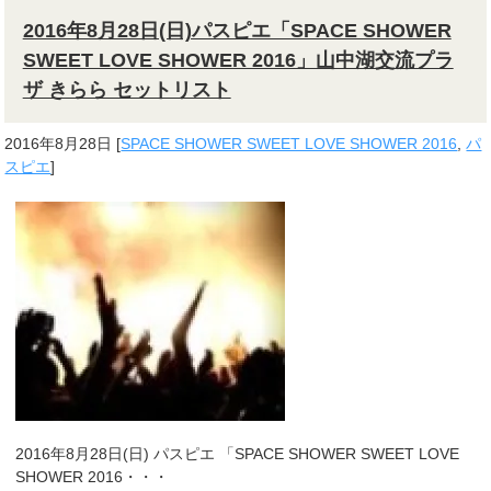
2016年8月28日(日)パスピエ「SPACE SHOWER
SWEET LOVE SHOWER 2016」山中湖交流プラ
ザ きらら セットリスト
2016年8月28日
[
SPACE SHOWER SWEET LOVE SHOWER 2016
,
パ
スピエ
]
2016年8月28日(日) パスピエ 「SPACE SHOWER SWEET LOVE
SHOWER 2016・・・