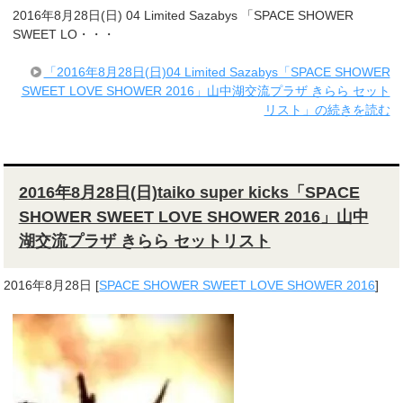
2016年8月28日(日) 04 Limited Sazabys 「SPACE SHOWER
SWEET LO・・・
「2016年8月28日(日)04 Limited Sazabys「SPACE SHOWER
SWEET LOVE SHOWER 2016」山中湖交流プラザ きらら セット
リスト」の続きを読む
2016年8月28日(日)taiko super kicks「SPACE
SHOWER SWEET LOVE SHOWER 2016」山中
湖交流プラザ きらら セットリスト
2016年8月28日
[
SPACE SHOWER SWEET LOVE SHOWER 2016
]