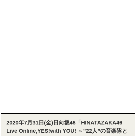
2020年7月31日(金)日向坂46「HINATAZAKA46
Live Online,YES!with YOU! ～”22人”の音楽隊と