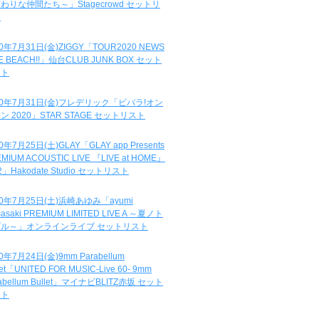
わりな仲間たち～」Stagecrowd セットリ
ト
20年7月31日(金)ZIGGY「TOUR2020 NEWS
DE BEACH!!」仙台CLUB JUNK BOX セット
スト
20年7月31日(金)フレデリック「ビバラ!オン
ン 2020」STAR STAGE セットリスト
0年7月25日(土)GLAY「GLAY app Presents
MIUM ACOUSTIC LIVE 『LIVE at HOME』
.2」Hakodate Studio セットリスト
20年7月25日(土)浜崎あゆみ「ayumi
asaki PREMIUM LIMITED LIVE A ～夏ノト
ブル～」オンラインライブ セットリスト
0年7月24日(金)9mm Parabellum
let「UNITED FOR MUSIC-Live 60- 9mm
abellum Bullet」マイナビBLITZ赤坂 セット
スト