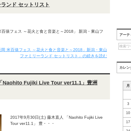
ーランド セットリスト
岡 米百俵フェス ～花火と食と音楽と～2018」 新潟・東山フ
アーテ
「長岡 米百俵フェス ～花火と食と音楽と～2018」新潟・東山
ファミリーランド セットリスト」の続きを読む
カレン
hito Fujiki Live Tour ver11.1」豊洲
月
3
10
2017年9月30日(土) 藤木直人 「Naohito Fujiki Live
17
Tour ver11.1」 豊・・・