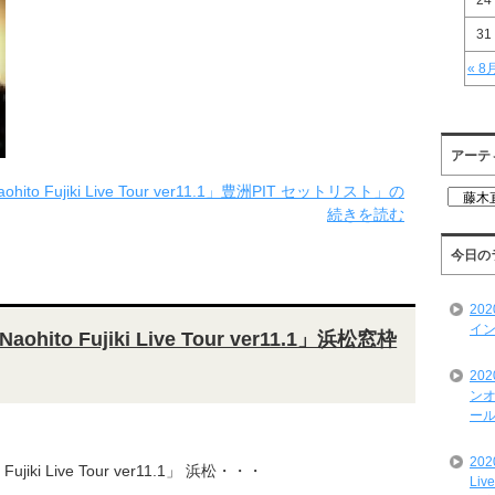
24
31
« 8
アーテ
to Fujiki Live Tour ver11.1」豊洲PIT セットリスト」の
ア
続きを読む
ー
テ
ィ
今日の
ス
ト
20
一
イン
覧
ito Fujiki Live Tour ver11.1」浜松窓枠
20
ンオ
ール
20
jiki Live Tour ver11.1」 浜松・・・
Liv