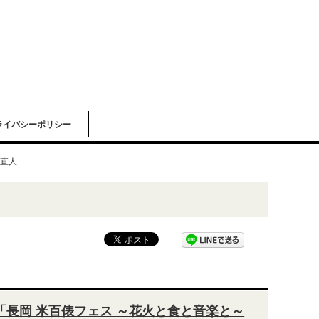
ライバシーポリシー
直人
直人「長岡 米百俵フェス ～花火と食と音楽と～