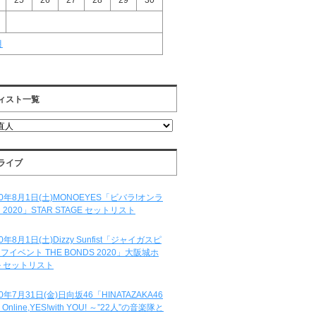
25
26
27
28
29
30
月
ィスト一覧
ライブ
20年8月1日(土)MONOEYES「ビバラ!オンラ
 2020」STAR STAGE セットリスト
20年8月1日(土)Dizzy Sunfist「ジャイガスピ
フイベント THE BONDS 2020」大阪城ホ
 セットリスト
20年7月31日(金)日向坂46「HINATAZAKA46
e Online,YES!with YOU! ～”22人”の音楽隊と