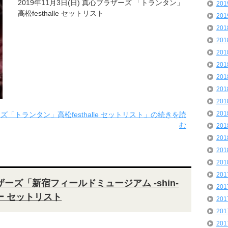
2019年11月3日(日) 真心ブラザーズ 「トランタン」
20
高松festhalle セットリスト
20
20
20
20
20
20
20
20
20
ーズ「トランタン」高松festhalle セットリスト」の続きを読
む
20
20
20
20
20
ラザーズ「新宿フィールドミュージアム -shin-
20
ー セットリスト
20
20
20