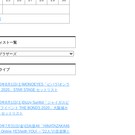
25
26
27
28
29
30
月
ィスト一覧
ライブ
20年8月1日(土)MONOEYES「ビバラ!オンラ
 2020」STAR STAGE セットリスト
20年8月1日(土)Dizzy Sunfist「ジャイガスピ
フイベント THE BONDS 2020」大阪城ホ
 セットリスト
20年7月31日(金)日向坂46「HINATAZAKA46
e Online,YES!with YOU! ～”22人”の音楽隊と