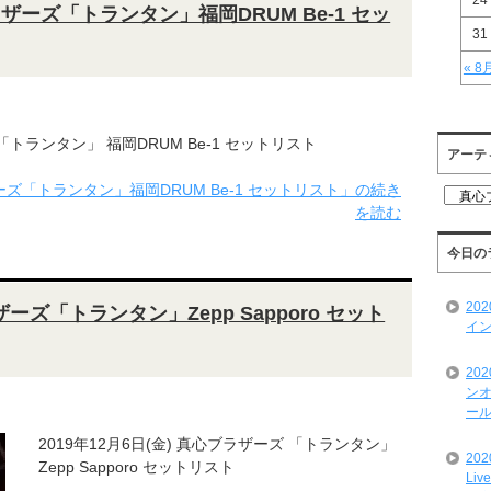
24
ブラザーズ「トランタン」福岡DRUM Be-1 セッ
31
« 8
 「トランタン」 福岡DRUM Be-1 セットリスト
アーテ
ザーズ「トランタン」福岡DRUM Be-1 セットリスト」の続き
ア
を読む
ー
テ
ィ
今日の
ス
ト
20
ザーズ「トランタン」Zepp Sapporo セット
一
イン
覧
20
ンオ
ール
2019年12月6日(金) 真心ブラザーズ 「トランタン」
20
Zepp Sapporo セットリスト
Liv