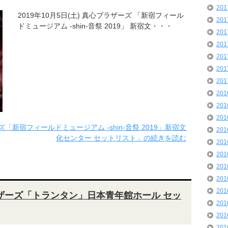
20
2019年10月5日(土) 真心ブラザーズ 「新宿フィール
20
ドミュージアム -shin-音祭 2019」 新宿文・・・
20
20
20
20
20
20
20
20
ズ「新宿フィールドミュージアム -shin-音祭 2019」新宿文
20
化センター セットリスト」の続きを読む
20
20
20
20
20
ブラザーズ「トランタン」日本青年館ホール セッ
20
20
20