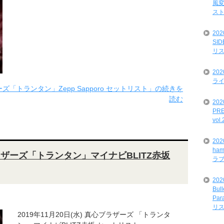
風変
ス
20
SI
リ
20
ライ
ーズ「トランタン」Zepp Sapporo セットリスト」の続きを
読む
202
PRE
vol
20
ham
心ブラザーズ「トランタン」マイナビBLITZ赤坂
ラ
202
Bul
Par
リ
2019年11月20日(水) 真心ブラザーズ 「トランタ