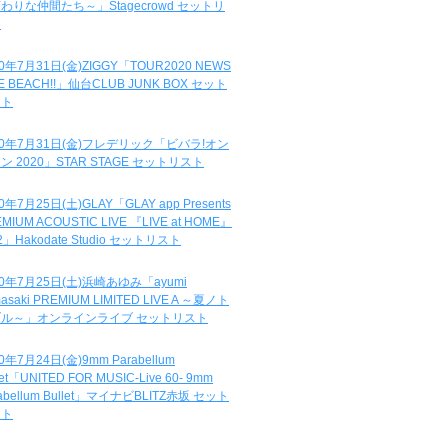
わりな仲間たち～」Stagecrowd セットリ
ト
20年7月31日(金)ZIGGY「TOUR2020 NEWS
DE BEACH!!」仙台CLUB JUNK BOX セット
スト
20年7月31日(金)フレデリック「ビバラ!オン
ン 2020」STAR STAGE セットリスト
0年7月25日(土)GLAY「GLAY app Presents
MIUM ACOUSTIC LIVE 『LIVE at HOME』
.2」Hakodate Studio セットリスト
20年7月25日(土)浜崎あゆみ「ayumi
asaki PREMIUM LIMITED LIVE A ～夏ノト
ブル～」オンラインライブ セットリスト
0年7月24日(金)9mm Parabellum
let「UNITED FOR MUSIC-Live 60- 9mm
abellum Bullet」マイナビBLITZ赤坂 セット
スト