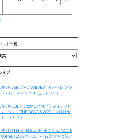
25
26
27
28
29
30
月
ィスト一覧
ライブ
20年8月1日(土)MONOEYES「ビバラ!オンラ
 2020」STAR STAGE セットリスト
20年8月1日(土)Dizzy Sunfist「ジャイガスピ
フイベント THE BONDS 2020」大阪城ホ
 セットリスト
20年7月31日(金)日向坂46「HINATAZAKA46
e Online,YES!with YOU! ～”22人”の音楽隊と