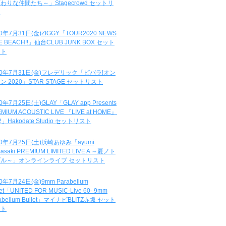
わりな仲間たち～」Stagecrowd セットリ
ト
20年7月31日(金)ZIGGY「TOUR2020 NEWS
DE BEACH!!」仙台CLUB JUNK BOX セット
スト
20年7月31日(金)フレデリック「ビバラ!オン
ン 2020」STAR STAGE セットリスト
0年7月25日(土)GLAY「GLAY app Presents
MIUM ACOUSTIC LIVE 『LIVE at HOME』
.2」Hakodate Studio セットリスト
20年7月25日(土)浜崎あゆみ「ayumi
asaki PREMIUM LIMITED LIVE A ～夏ノト
ブル～」オンラインライブ セットリスト
0年7月24日(金)9mm Parabellum
let「UNITED FOR MUSIC-Live 60- 9mm
abellum Bullet」マイナビBLITZ赤坂 セット
スト