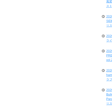
風変
ス
20
SI
リ
20
ライ
202
PRE
vol
20
ham
ラ
202
Bul
Par
リ