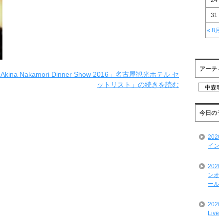
24
31
« 8
アーテ
ina Nakamori Dinner Show 2016」名古屋観光ホテル セ
ットリスト」の続きを読む
ア
ー
テ
ィ
今日の
ス
ト
20
一
イン
覧
20
ンオ
ール
20
Liv