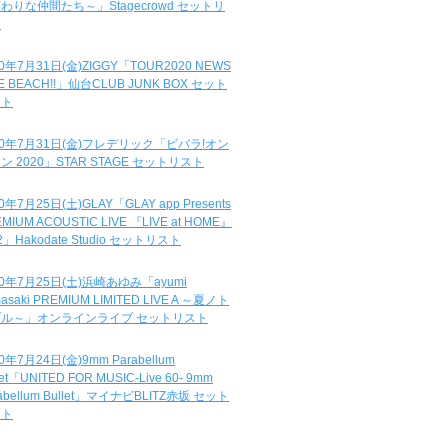
わりな仲間たち～」Stagecrowd セットリ
ト
20年7月31日(金)ZIGGY「TOUR2020 NEWS
DE BEACH!!」仙台CLUB JUNK BOX セット
スト
20年7月31日(金)フレデリック「ビバラ!オン
ン 2020」STAR STAGE セットリスト
0年7月25日(土)GLAY「GLAY app Presents
MIUM ACOUSTIC LIVE 『LIVE at HOME』
.2」Hakodate Studio セットリスト
20年7月25日(土)浜崎あゆみ「ayumi
asaki PREMIUM LIMITED LIVE A ～夏ノト
ブル～」オンラインライブ セットリスト
0年7月24日(金)9mm Parabellum
let「UNITED FOR MUSIC-Live 60- 9mm
abellum Bullet」マイナビBLITZ赤坂 セット
スト