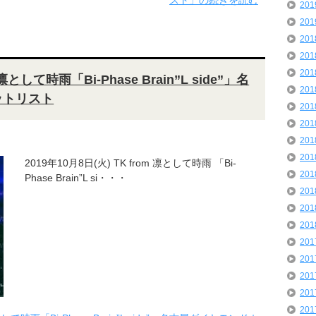
スト」の続きを読む
20
20
20
20
20
 凛として時雨「Bi-Phase Brain”L side”」名
20
ットリスト
20
20
20
20
2019年10月8日(火) TK from 凛として時雨 「Bi-
20
Phase Brain”L si・・・
20
20
20
20
20
20
20
20