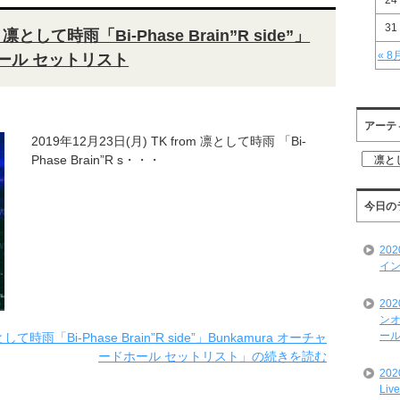
24
31
m 凛として時雨「Bi-Phase Brain”R side”」
« 8
ホール セットリスト
アーテ
2019年12月23日(月) TK from 凛として時雨 「Bi-
ア
Phase Brain”R s・・・
ー
テ
ィ
今日の
ス
ト
20
一
イン
覧
20
ンオ
ール
して時雨「Bi-Phase Brain”R side”」Bunkamura オーチャ
ードホール セットリスト」の続きを読む
20
Liv