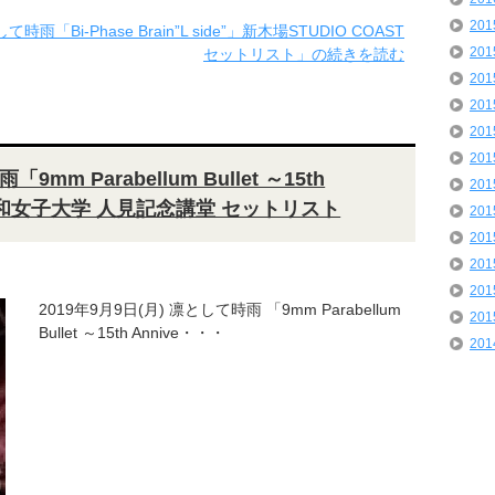
20
て時雨「Bi-Phase Brain”L side”」新木場STUDIO COAST
20
セットリスト」の続きを読む
20
20
20
20
mm Parabellum Bullet ～15th
20
負」昭和女子大学 人見記念講堂 セットリスト
20
20
20
20
2019年9月9日(月) 凛として時雨 「9mm Parabellum
20
Bullet ～15th Annive・・・
20