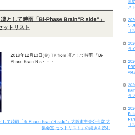
風変
ス
m 凛として時雨「Bi-Phase Brain”R side”」
20
SI
セットリスト
リ
20
ライ
2019年12月13日(金) TK from 凛として時雨 「Bi-
Phase Brain”R s・・・
202
PRE
vol
20
ham
ラ
202
Bul
Par
凛として時雨「Bi-Phase Brain”R side”」大阪市中央公会堂 大
リ
集会室 セットリスト」の続きを読む