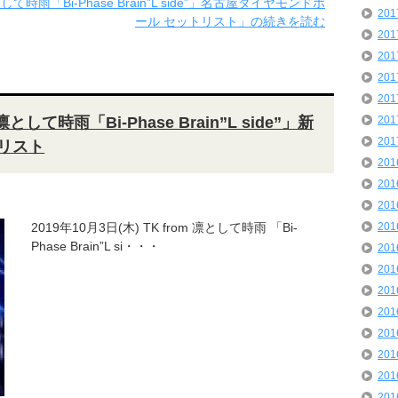
として時雨「Bi-Phase Brain”L side”」名古屋ダイヤモンドホ
20
ール セットリスト」の続きを読む
20
20
20
20
 凛として時雨「Bi-Phase Brain”L side”」新
20
20
トリスト
20
20
20
2019年10月3日(木) TK from 凛として時雨 「Bi-
20
Phase Brain”L si・・・
20
20
20
20
20
20
20
20