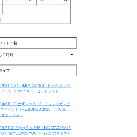
25
26
27
28
29
30
月
ィスト一覧
ライブ
20年8月1日(土)MONOEYES「ビバラ!オンラ
 2020」STAR STAGE セットリスト
20年8月1日(土)Dizzy Sunfist「ジャイガスピ
フイベント THE BONDS 2020」大阪城ホ
 セットリスト
20年7月31日(金)日向坂46「HINATAZAKA46
e Online,YES!with YOU! ～”22人”の音楽隊と