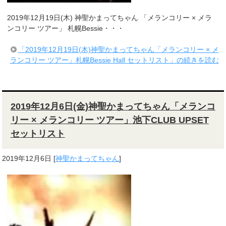
2019年12月19日(木) 神聖かまってちゃん 「メランコリー × メラ
ンコリー ツアー」 札幌Bessie・・・
「2019年12月19日(木)神聖かまってちゃん「メランコリー × メ
ランコリー ツアー」札幌Bessie Hall セットリスト」の続きを読む
2019年12月6日(金)神聖かまってちゃん「メランコ
リー × メランコリー ツアー」池下CLUB UPSET
セットリスト
2019年12月6日
[
神聖かまってちゃん
]