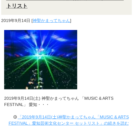
トリスト
2019年9月14日
[
神聖かまってちゃん
]
2019年9月14日(土) 神聖かまってちゃん 「MUSIC & ARTS
FESTIVAL」 愛知・・・
「2019年9月14日(土)神聖かまってちゃん「MUSIC & ARTS
FESTIVAL」愛知芸術文化センター セットリスト」の続きを読む