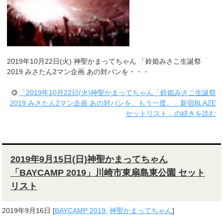
2019年10月22日(火) 神聖かまってちゃん 「鈴姫みさこ生誕祭
2019 みさたん2マン企画 あの対バンを・・・
「2019年10月22日(火)神聖かまってちゃん「鈴姫みさこ生誕祭
2019 みさたん2マン企画 あの対バンを、もう一度。」新宿BLAZE
セットリスト」の続きを読む
2019年9月15日(日)神聖かまってちゃん
「BAYCAMP 2019」川崎市東扇島東公園 セット
リスト
2019年9月16日
[
BAYCAMP 2019
,
神聖かまってちゃん
]