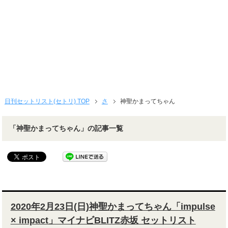
日刊セットリスト(セトリ) TOP
さ
神聖かまってちゃん
「神聖かまってちゃん」の記事一覧
2020年2月23日(日)神聖かまってちゃん「impulse
× impact」マイナビBLITZ赤坂 セットリスト