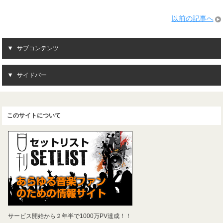
以前の記事へ
サブコンテンツ
サイドバー
このサイトについて
サービス開始から２年半で1000万PV達成！！