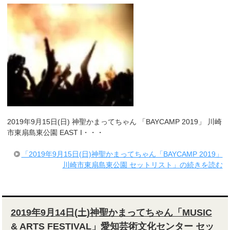
2019年9月15日(日) 神聖かまってちゃん 「BAYCAMP 2019」 川崎
市東扇島東公園 EAST I・・・
「2019年9月15日(日)神聖かまってちゃん「BAYCAMP 2019」
川崎市東扇島東公園 セットリスト」の続きを読む
2019年9月14日(土)神聖かまってちゃん「MUSIC
& ARTS FESTIVAL」愛知芸術文化センター セッ