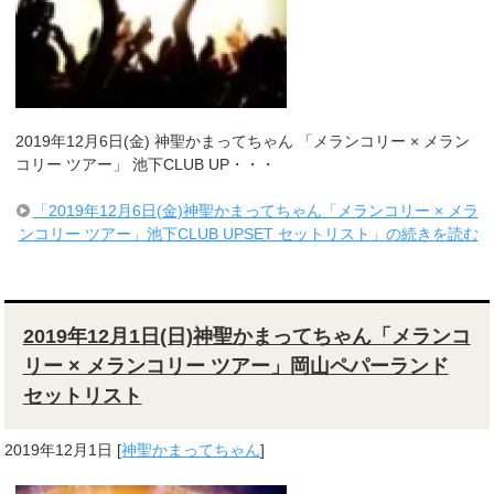
2019年12月6日(金) 神聖かまってちゃん 「メランコリー × メラン
コリー ツアー」 池下CLUB UP・・・
「2019年12月6日(金)神聖かまってちゃん「メランコリー × メラ
ンコリー ツアー」池下CLUB UPSET セットリスト」の続きを読む
2019年12月1日(日)神聖かまってちゃん「メランコ
リー × メランコリー ツアー」岡山ペパーランド
セットリスト
2019年12月1日
[
神聖かまってちゃん
]