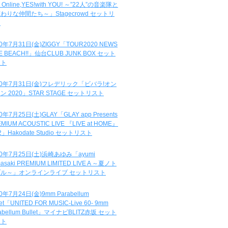
e Online,YES!with YOU! ～”22人”の音楽隊と
わりな仲間たち～」Stagecrowd セットリ
ト
20年7月31日(金)ZIGGY「TOUR2020 NEWS
DE BEACH!!」仙台CLUB JUNK BOX セット
スト
20年7月31日(金)フレデリック「ビバラ!オン
ン 2020」STAR STAGE セットリスト
0年7月25日(土)GLAY「GLAY app Presents
MIUM ACOUSTIC LIVE 『LIVE at HOME』
.2」Hakodate Studio セットリスト
20年7月25日(土)浜崎あゆみ「ayumi
asaki PREMIUM LIMITED LIVE A ～夏ノト
ブル～」オンラインライブ セットリスト
0年7月24日(金)9mm Parabellum
let「UNITED FOR MUSIC-Live 60- 9mm
abellum Bullet」マイナビBLITZ赤坂 セット
スト