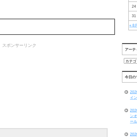
24
31
« 8
スポンサーリンク
アーテ
ア
ー
テ
ィ
今日の
ス
ト
20
一
イン
覧
20
ンオ
ール
20