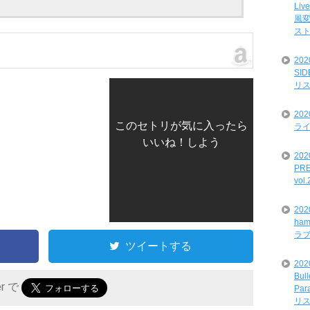
Liv
風変
ス
20
SI
リ
20
このセトリが気に入ったら
ライ
いいね！しよう
202
PRE
vol
20
ham
ラ
ツイートする
202
Bul
er で
Par
リ