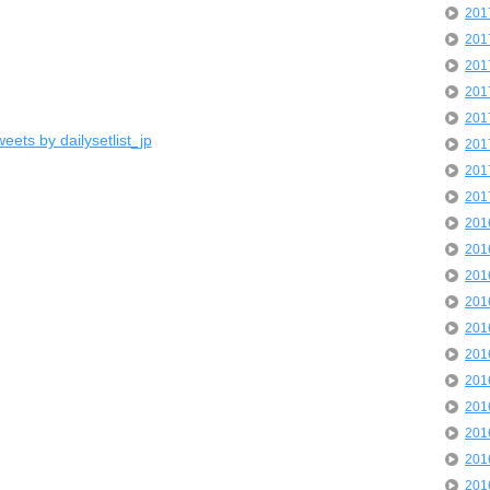
20
20
20
20
20
eets by dailysetlist_jp
20
20
20
20
20
20
20
20
20
20
20
20
20
20