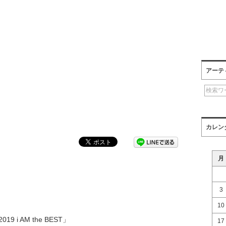
アーテ
カレン
月
3
10
i AM the BEST」
17