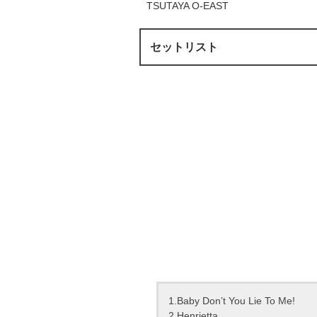
TSUTAYA O-EAST
セットリスト
1.Baby Don’t You Lie To Me!
2.Henrietta