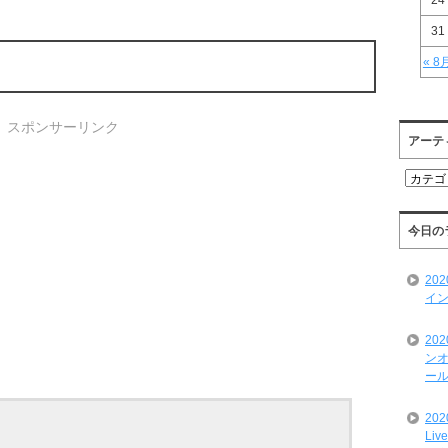
24
31
« 8
スポンサーリンク
アーテ
ア
ー
テ
ィ
今日の
ス
ト
20
一
イン
覧
20
ンオ
ール
20
Liv