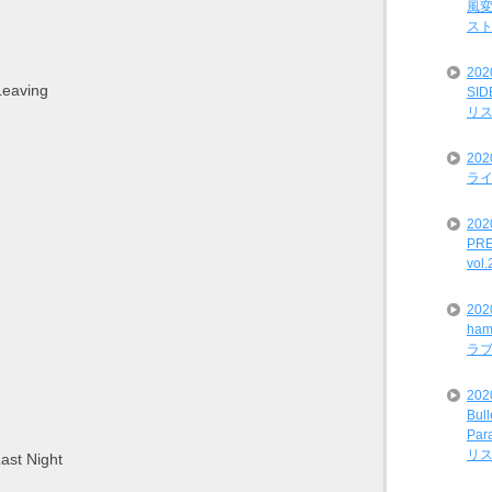
風変
ス
20
Leaving
SI
リ
20
ライ
202
PRE
vol
20
ham
ラ
202
Bul
Par
リ
ast Night