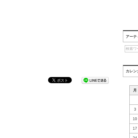
アーテ
カレン
月
3
10
17