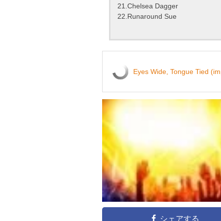
21.Chelsea Dagger
22.Runaround Sue
Eyes Wide, Tongue Tied (imp
シェアする