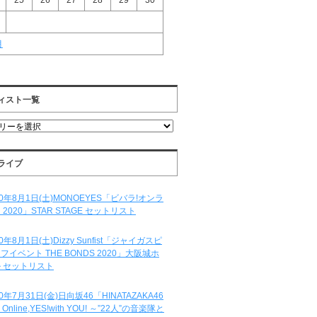
25
26
27
28
29
30
月
ィスト一覧
ライブ
20年8月1日(土)MONOEYES「ビバラ!オンラ
 2020」STAR STAGE セットリスト
20年8月1日(土)Dizzy Sunfist「ジャイガスピ
フイベント THE BONDS 2020」大阪城ホ
 セットリスト
20年7月31日(金)日向坂46「HINATAZAKA46
e Online,YES!with YOU! ～”22人”の音楽隊と