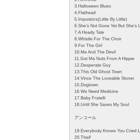
3.Halloween Blues
4.Flathead
5.Impostors(Little By Little)
6.She’s Not Gone Yet But She’s 
7.A Heady Tale
8.Whistle For The Choir
9.For The Girl
10.Me And The Devil
11.Got Ma Nuts From A Hippie
12.Desperate Guy
13.This Old Ghost Town
14.Vince The Loveable Stoner
15.Dogtown
16.We Need Medicine
17.Baby Fratelli
18.Until She Saves My Soul
アンコール
19.Everybody Knows You Cried L
20.Theif