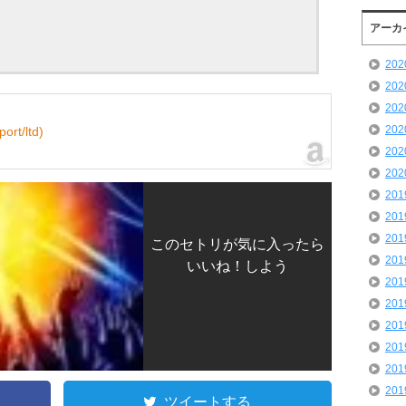
アーカ
20
20
20
20
ort/ltd)
20
20
20
20
20
このセトリが気に入ったら
20
いいね！しよう
20
20
20
20
20
20
ツイートする