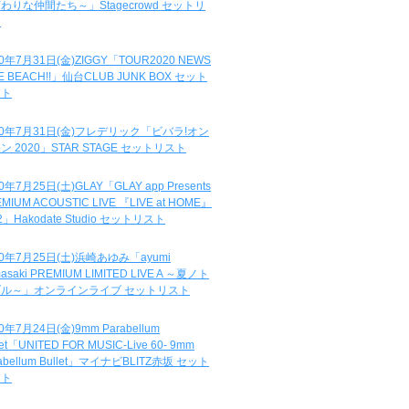
わりな仲間たち～」Stagecrowd セットリ
ト
20年7月31日(金)ZIGGY「TOUR2020 NEWS
DE BEACH!!」仙台CLUB JUNK BOX セット
スト
20年7月31日(金)フレデリック「ビバラ!オン
ン 2020」STAR STAGE セットリスト
0年7月25日(土)GLAY「GLAY app Presents
MIUM ACOUSTIC LIVE 『LIVE at HOME』
.2」Hakodate Studio セットリスト
20年7月25日(土)浜崎あゆみ「ayumi
asaki PREMIUM LIMITED LIVE A ～夏ノト
ブル～」オンラインライブ セットリスト
0年7月24日(金)9mm Parabellum
let「UNITED FOR MUSIC-Live 60- 9mm
abellum Bullet」マイナビBLITZ赤坂 セット
スト