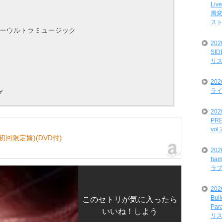
Liv
風変
ス
パーウルトラミュージック
20
SI
リ
20
ライ
グ
202
PRE
vol
APAN(初回限定盤)(DVD付)
20
ham
ラ
202
Bul
このセトリが気に入ったら
Par
いいね！しよう
リ