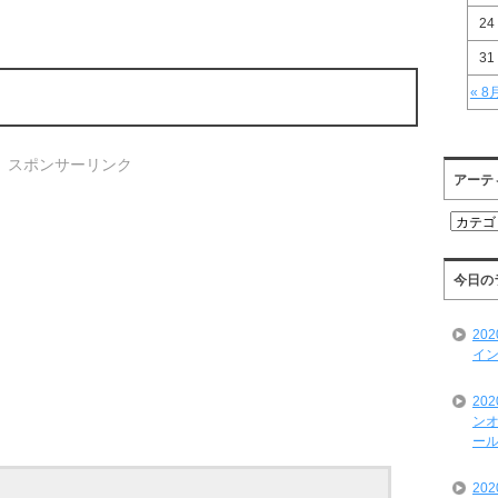
24
31
« 8
スポンサーリンク
アーテ
ア
ー
テ
ィ
今日の
ス
ト
20
一
イン
覧
20
ンオ
ール
20