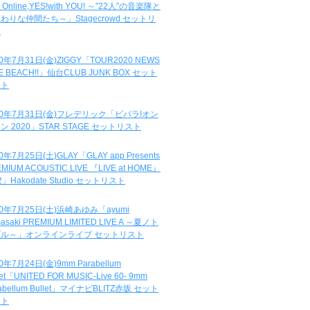
e Online,YES!with YOU! ～”22人”の音楽隊と
わりな仲間たち～」Stagecrowd セットリ
ト
20年7月31日(金)ZIGGY「TOUR2020 NEWS
DE BEACH!!」仙台CLUB JUNK BOX セット
スト
20年7月31日(金)フレデリック「ビバラ!オン
ン 2020」STAR STAGE セットリスト
0年7月25日(土)GLAY「GLAY app Presents
MIUM ACOUSTIC LIVE 『LIVE at HOME』
.2」Hakodate Studio セットリスト
20年7月25日(土)浜崎あゆみ「ayumi
asaki PREMIUM LIMITED LIVE A ～夏ノト
ブル～」オンラインライブ セットリスト
0年7月24日(金)9mm Parabellum
let「UNITED FOR MUSIC-Live 60- 9mm
abellum Bullet」マイナビBLITZ赤坂 セット
スト