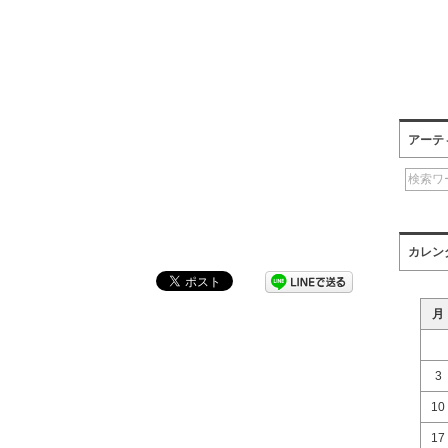
アーテ
カレン
月
3
10
17