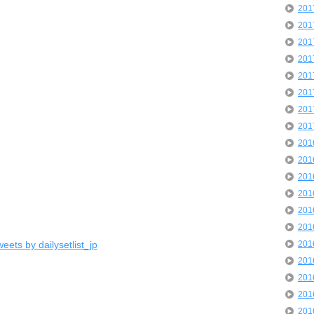
20
20
20
20
20
20
20
20
20
20
20
20
20
20
eets by dailysetlist_jp
20
20
20
20
20