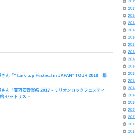
20
20
20
20
20
20
20
20
20
20
20
“Tank-top Festival in JAPAN” TOUR 2019」郡
20
20
ツ屋さん「百万石音楽祭 2017～ミリオンロックフェスティ
20
館 セットリスト
20
20
20
20
20