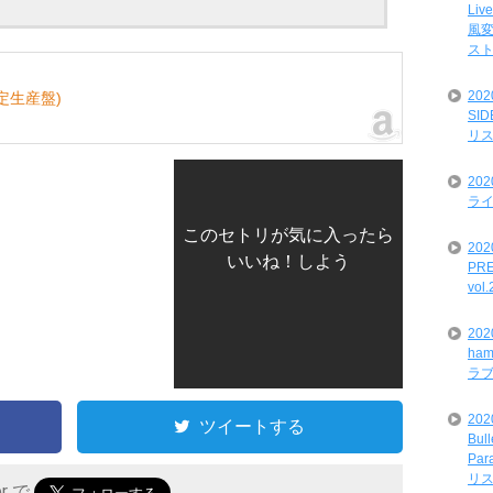
Liv
風変
ス
20
定生産盤)
SI
リ
20
ライ
このセトリが気に入ったら
202
いいね！しよう
PRE
vol
20
ham
ラ
202
ツイートする
Bul
Par
リ
er で