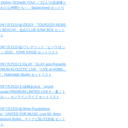
e Online,YES!with YOU! ～”22人”の音楽隊と
わりな仲間たち～」Stagecrowd セットリ
ト
20年7月31日(金)ZIGGY「TOUR2020 NEWS
DE BEACH!!」仙台CLUB JUNK BOX セット
スト
20年7月31日(金)フレデリック「ビバラ!オン
ン 2020」STAR STAGE セットリスト
0年7月25日(土)GLAY「GLAY app Presents
MIUM ACOUSTIC LIVE 『LIVE at HOME』
.2」Hakodate Studio セットリスト
20年7月25日(土)浜崎あゆみ「ayumi
asaki PREMIUM LIMITED LIVE A ～夏ノト
ブル～」オンラインライブ セットリスト
0年7月24日(金)9mm Parabellum
let「UNITED FOR MUSIC-Live 60- 9mm
abellum Bullet」マイナビBLITZ赤坂 セット
スト