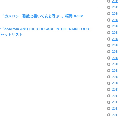
20
20
20
ター「カスロン ~強敵と書いて友と呼ぶ~」福岡DRUM
20
20
ldrain ANOTHER DECADE IN THE RAIN TOUR
20
rk セットリスト
20
20
20
20
20
20
20
20
20
20
20
20
20