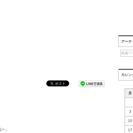
アーテ
カレン
月
3
10
ぶ~」
17