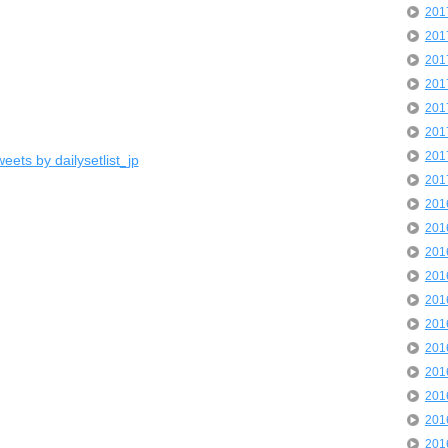
20
20
20
20
20
20
20
eets by dailysetlist_jp
20
20
20
20
20
20
20
20
20
20
20
20