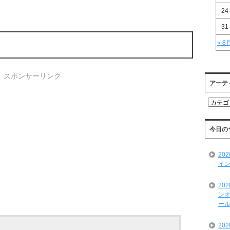
24
31
« 8
スポンサーリンク
アーテ
ア
ー
テ
ィ
今日の
ス
ト
20
一
イン
覧
20
ンオ
ール
20