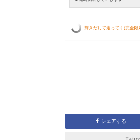
輝きだして走ってく(完全限
シェアする
Twitt