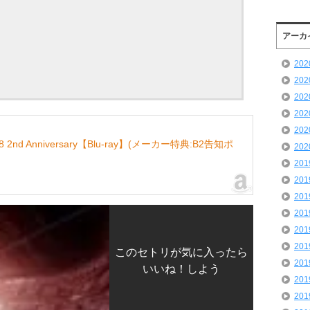
アーカ
20
20
20
20
20
d Anniversary【Blu-ray】(メーカー特典:B2告知ポ
20
20
20
20
20
20
20
このセトリが気に入ったら
20
いいね！しよう
20
20