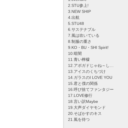
2.STU参上!
3.NEW SHIP
4.出航
5.STU48
6.サステナブル
7.風は吹いている
8.制服の重さ
9.KO・BU・SHI Spirit!
10.暗闇
11.青い檸檬
12.アボガドじゃね～し…
13.アイスのくちづけ
14.ガラスのI LOVE YOU
15.君と僕の関係
16.呼び捨てファンタジー
17.LOVE修行
18.言い訳Maybe
19.大声ダイヤモンド
20.そばかすのキス
21.風を待つ