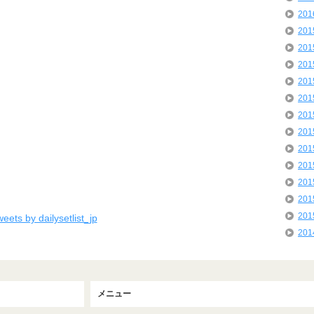
20
20
20
20
20
20
20
20
20
20
20
20
20
eets by dailysetlist_jp
20
メニュー