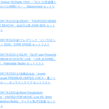
e Online,YES!with YOU! ～”22人”の音楽隊と
わりな仲間たち～」Stagecrowd セットリ
ト
20年7月31日(金)ZIGGY「TOUR2020 NEWS
DE BEACH!!」仙台CLUB JUNK BOX セット
スト
20年7月31日(金)フレデリック「ビバラ!オン
ン 2020」STAR STAGE セットリスト
0年7月25日(土)GLAY「GLAY app Presents
MIUM ACOUSTIC LIVE 『LIVE at HOME』
.2」Hakodate Studio セットリスト
20年7月25日(土)浜崎あゆみ「ayumi
asaki PREMIUM LIMITED LIVE A ～夏ノト
ブル～」オンラインライブ セットリスト
0年7月24日(金)9mm Parabellum
let「UNITED FOR MUSIC-Live 60- 9mm
abellum Bullet」マイナビBLITZ赤坂 セット
スト