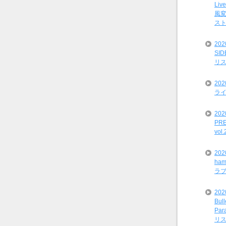
Liv
風変
ス
20
SI
リ
20
ライ
202
PRE
vol
20
ham
ラ
202
Bul
Par
リ