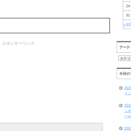
24
31
« 8
スポンサーリンク
アーテ
ア
ー
テ
ィ
今日の
ス
ト
20
一
イン
覧
20
ンオ
ール
20