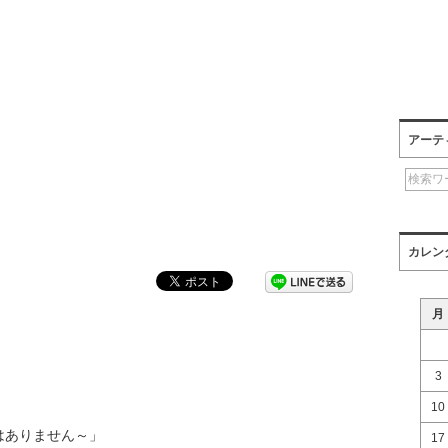
アーテ
カレン
月
3
10
ではありません～」
17