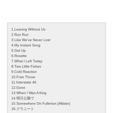
1.Leaving Without Us
2.Run Run
3.Like We’ve Never Lost
4.My Instant Song
5.Get Up
6.Roxette
7.What I Left Today
8.Two Little Fishes
9.Cold Reaction
10.Free Throw
11.Interstate 46
12.Gone
13.When I Was A King
14.明日公園で
15.Somewhere On Fullerton [Allister]
16.グラニート