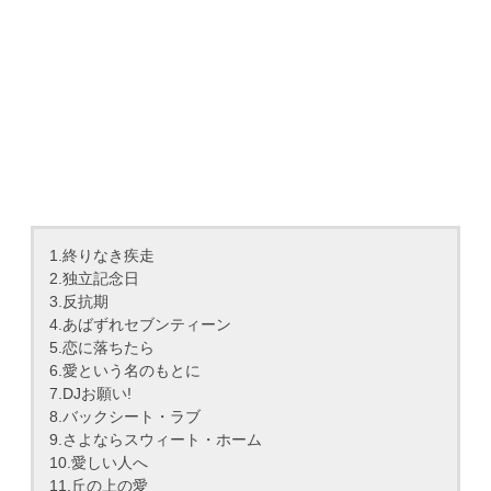
1.終りなき疾走
2.独立記念日
3.反抗期
4.あばずれセブンティーン
5.恋に落ちたら
6.愛という名のもとに
7.DJお願い!
8.バックシート・ラブ
9.さよならスウィート・ホーム
10.愛しい人へ
11.丘の上の愛