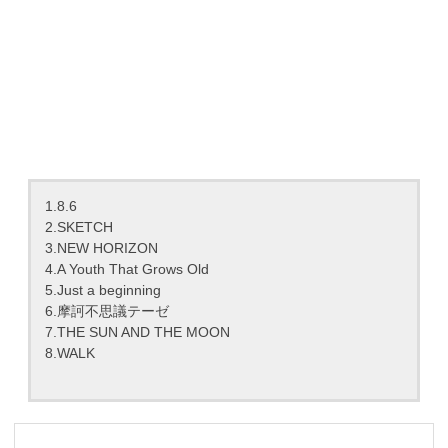
1.8.6
2.SKETCH
3.NEW HORIZON
4.A Youth That Grows Old
5.Just a beginning
6.摩訶不思議テーゼ
7.THE SUN AND THE MOON
8.WALK