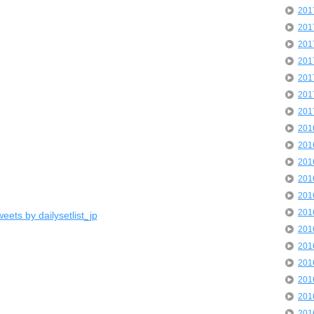
20
20
20
20
20
20
20
20
20
20
20
20
20
eets by dailysetlist_jp
20
20
20
20
20
20