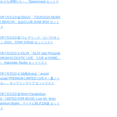
わりな仲間たち～」Stagecrowd セットリ
ト
20年7月31日(金)ZIGGY「TOUR2020 NEWS
DE BEACH!!」仙台CLUB JUNK BOX セット
スト
20年7月31日(金)フレデリック「ビバラ!オン
ン 2020」STAR STAGE セットリスト
0年7月25日(土)GLAY「GLAY app Presents
MIUM ACOUSTIC LIVE 『LIVE at HOME』
.2」Hakodate Studio セットリスト
20年7月25日(土)浜崎あゆみ「ayumi
asaki PREMIUM LIMITED LIVE A ～夏ノト
ブル～」オンラインライブ セットリスト
0年7月24日(金)9mm Parabellum
let「UNITED FOR MUSIC-Live 60- 9mm
abellum Bullet」マイナビBLITZ赤坂 セット
スト