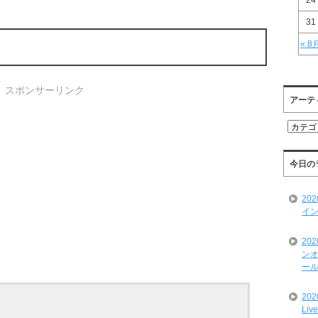
24
31
« 8
スポンサーリンク
アーテ
ア
ー
テ
ィ
今日の
ス
ト
20
一
イン
覧
20
ンオ
ール
20
Liv