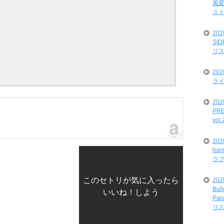
風変
ス
20
SI
リ
20
ライ
202
PRE
vol
20
ham
ラ
このセトリが気に入ったら
202
Bul
いいね！しよう
Par
リ