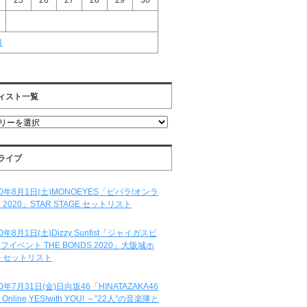
25
26
27
28
29
30
月
ィスト一覧
ライブ
20年8月1日(土)MONOEYES「ビバラ!オンラ
 2020」STAR STAGE セットリスト
20年8月1日(土)Dizzy Sunfist「ジャイガスピ
フイベント THE BONDS 2020」大阪城ホ
 セットリスト
20年7月31日(金)日向坂46「HINATAZAKA46
e Online,YES!with YOU! ～”22人”の音楽隊と