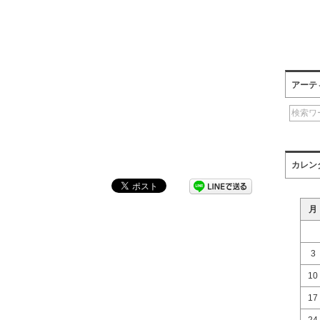
アーテ
カレン
月
3
10
17