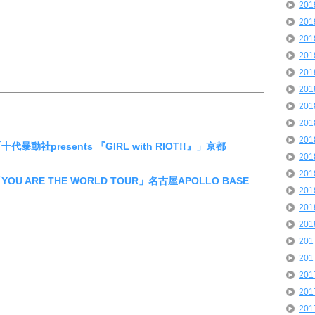
20
20
20
20
20
20
20
20
20
代暴動社presents 『GIRL with RIOT!!』」京都
20
20
OU ARE THE WORLD TOUR」名古屋APOLLO BASE
20
20
20
20
20
20
20
20