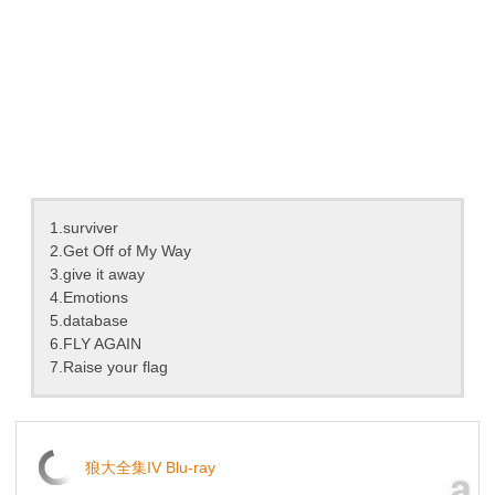
1.surviver
2.Get Off of My Way
3.give it away
4.Emotions
5.database
6.FLY AGAIN
7.Raise your flag
狼大全集IV Blu-ray