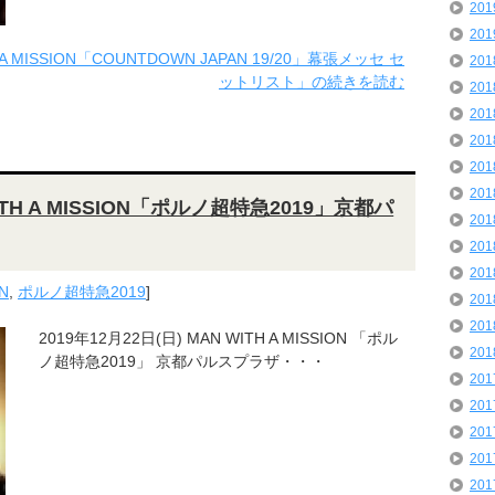
20
20
 A MISSION「COUNTDOWN JAPAN 19/20」幕張メッセ セ
20
ットリスト」の続きを読む
20
20
20
20
20
WITH A MISSION「ポルノ超特急2019」京都パ
20
20
20
N
,
ポルノ超特急2019
]
20
20
2019年12月22日(日) MAN WITH A MISSION 「ポル
20
ノ超特急2019」 京都パルスプラザ・・・
20
20
20
20
20