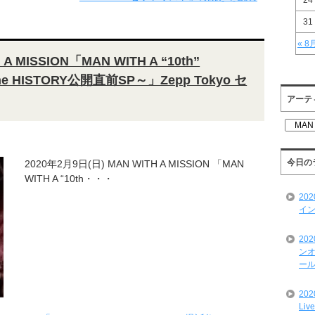
24
31
« 8
A MISSION「MAN WITH A “10th”
he HISTORY公開直前SP～」Zepp Tokyo セ
アーテ
ア
ー
テ
ィ
今日の
2020年2月9日(日) MAN WITH A MISSION 「MAN
ス
WITH A “10th・・・
ト
20
一
イン
覧
20
ンオ
ール
20
Liv