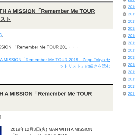
20
TH A MISSION「Remember Me TOUR
20
リスト
20
20
N
]
20
20
ISSION 「Remember Me TOUR 201・・・
20
20
 MISSION「Remember Me TOUR 2019」Zepp Tokyo セ
20
ットリスト」の続きを読む
20
20
20
H A MISSION「Remember Me TOUR
20
ト
]
2019年12月3日(火) MAN WITH A MISSION