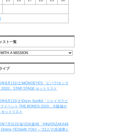
25
26
27
28
29
30
月
ィスト一覧
ライブ
20年8月1日(土)MONOEYES「ビバラ!オンラ
 2020」STAR STAGE セットリスト
20年8月1日(土)Dizzy Sunfist「ジャイガスピ
フイベント THE BONDS 2020」大阪城ホ
 セットリスト
20年7月31日(金)日向坂46「HINATAZAKA46
e Online,YES!with YOU! ～”22人”の音楽隊と