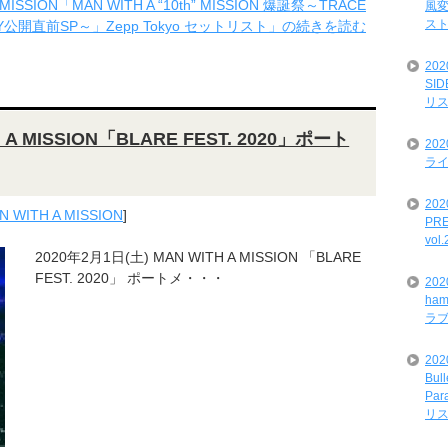
MISSION「MAN WITH A “10th” MISSION 爆誕祭～TRACE
風変
ス
TORY公開直前SP～」Zepp Tokyo セットリスト」の続きを読む
20
SI
リ
 A MISSION「BLARE FEST. 2020」ポート
20
ライ
202
N WITH A MISSION
]
PRE
vol
2020年2月1日(土) MAN WITH A MISSION 「BLARE
FEST. 2020」 ポートメ・・・
20
ham
ラ
202
Bul
Par
リ