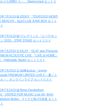
わりな仲間たち～」Stagecrowd セットリ
ト
20年7月31日(金)ZIGGY「TOUR2020 NEWS
DE BEACH!!」仙台CLUB JUNK BOX セット
スト
20年7月31日(金)フレデリック「ビバラ!オン
ン 2020」STAR STAGE セットリスト
0年7月25日(土)GLAY「GLAY app Presents
MIUM ACOUSTIC LIVE 『LIVE at HOME』
.2」Hakodate Studio セットリスト
20年7月25日(土)浜崎あゆみ「ayumi
asaki PREMIUM LIMITED LIVE A ～夏ノト
ブル～」オンラインライブ セットリスト
0年7月24日(金)9mm Parabellum
let「UNITED FOR MUSIC-Live 60- 9mm
abellum Bullet」マイナビBLITZ赤坂 セット
スト