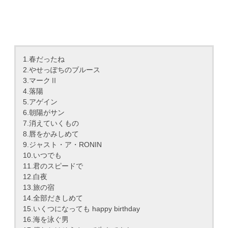
1.春だったね
2.やせっぽちのブルース
3.マークⅡ
4.落陽
5.アゲイン
6.朝陽がサン
7.消えていくもの
8.唇をかみしめて
9.ジャスト・ア・RONIN
10.いつでも
11.君のスピードで
12.白夜
13.旅の宿
14.全部だきしめて
15.いくつになっても happy birthday
16.海を泳ぐ男