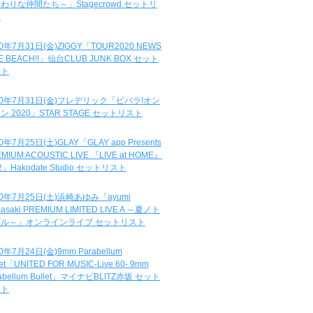
わりな仲間たち～」Stagecrowd セットリ
ト
20年7月31日(金)ZIGGY「TOUR2020 NEWS
DE BEACH!!」仙台CLUB JUNK BOX セット
スト
20年7月31日(金)フレデリック「ビバラ!オン
ン 2020」STAR STAGE セットリスト
0年7月25日(土)GLAY「GLAY app Presents
MIUM ACOUSTIC LIVE 『LIVE at HOME』
.2」Hakodate Studio セットリスト
20年7月25日(土)浜崎あゆみ「ayumi
asaki PREMIUM LIMITED LIVE A ～夏ノト
ブル～」オンラインライブ セットリスト
0年7月24日(金)9mm Parabellum
let「UNITED FOR MUSIC-Live 60- 9mm
abellum Bullet」マイナビBLITZ赤坂 セット
スト