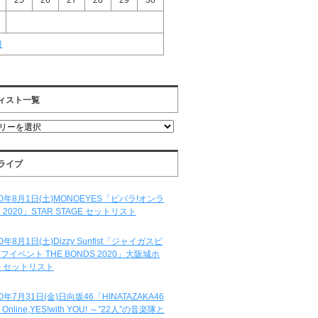
25
26
27
28
29
30
月
ィスト一覧
ライブ
20年8月1日(土)MONOEYES「ビバラ!オンラ
 2020」STAR STAGE セットリスト
20年8月1日(土)Dizzy Sunfist「ジャイガスピ
フイベント THE BONDS 2020」大阪城ホ
 セットリスト
20年7月31日(金)日向坂46「HINATAZAKA46
e Online,YES!with YOU! ～”22人”の音楽隊と