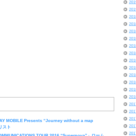
20
20
20
20
20
20
20
20
20
20
20
20
20
20
20
20
20
OBILE Presents “Journey without a map
20
リスト
20
MMUNICATIONS TOUR 2016 “Supernova”」ローム