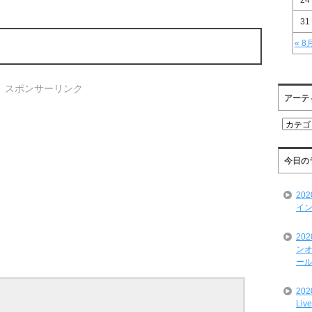
24
31
« 8
スポンサーリンク
アーテ
ア
ー
テ
ィ
今日の
ス
ト
20
一
イン
覧
20
ンオ
ール
20
Liv