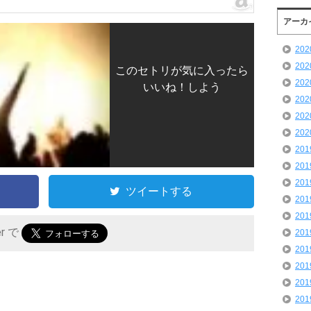
アーカ
20
20
このセトリが気に入ったら
20
いいね！しよう
20
20
20
20
20
20
ツイートする
20
20
er で
20
20
20
20
20