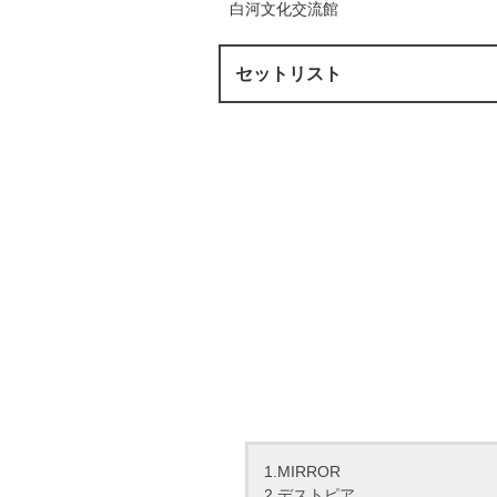
白河文化交流館
セットリスト
1.MIRROR
2.デストピア