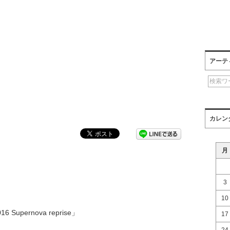
アーテ
カレン
月
3
10
 Supernova reprise」
17