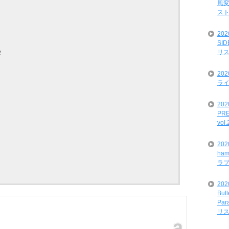
風変
ス
20
SI
リ
R
20
ライ
202
PRE
vol
20
ham
ラ
202
Bul
Par
リ