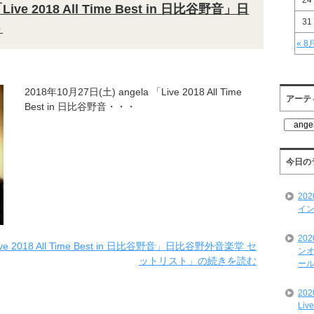
24
Live 2018 All Time Best in 日比谷野音」日
31
ト
« 8
2018年10月27日(土) angela 「Live 2018 All Time
アーテ
Best in 日比谷野音・・・
ア
ー
テ
ィ
今日の
ス
ト
20
一
イン
覧
20
ve 2018 All Time Best in 日比谷野音」日比谷野外音楽堂 セ
ンオ
ットリスト」の続きを読む
ール
20
Liv