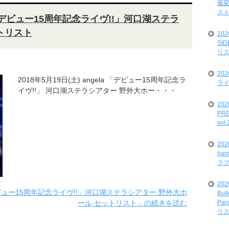
風変
ス
ela「デビュー15周年記念ライヴ!!」河口湖ステラ
トリスト
20
SI
リ
20
2018年5月19日(土) angela 「デビュー15周年記念ラ
ライ
イヴ!!」 河口湖ステラシアター 野外大ホー・・・
202
PRE
vol
20
ham
ラ
202
a「デビュー15周年記念ライヴ!!」河口湖ステラシアター 野外大ホ
Bul
ール セットリスト」の続きを読む
Par
リ