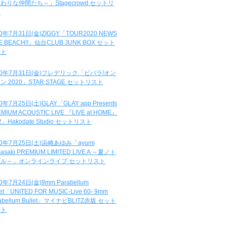
わりな仲間たち～」Stagecrowd セットリ
ト
20年7月31日(金)ZIGGY「TOUR2020 NEWS
DE BEACH!!」仙台CLUB JUNK BOX セット
スト
20年7月31日(金)フレデリック「ビバラ!オン
ン 2020」STAR STAGE セットリスト
0年7月25日(土)GLAY「GLAY app Presents
MIUM ACOUSTIC LIVE 『LIVE at HOME』
.2」Hakodate Studio セットリスト
20年7月25日(土)浜崎あゆみ「ayumi
asaki PREMIUM LIMITED LIVE A ～夏ノト
ブル～」オンラインライブ セットリスト
0年7月24日(金)9mm Parabellum
let「UNITED FOR MUSIC-Live 60- 9mm
abellum Bullet」マイナビBLITZ赤坂 セット
スト