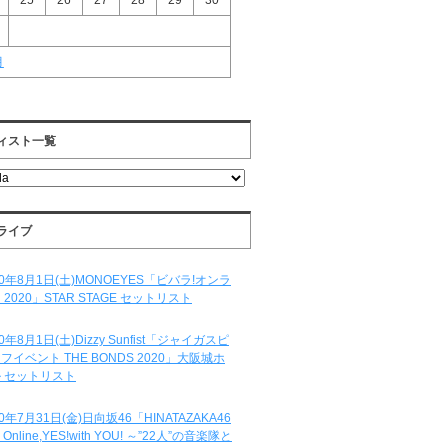
25
26
27
28
29
30
月
ィスト一覧
ライブ
20年8月1日(土)MONOEYES「ビバラ!オンラ
 2020」STAR STAGE セットリスト
20年8月1日(土)Dizzy Sunfist「ジャイガスピ
フイベント THE BONDS 2020」大阪城ホ
 セットリスト
20年7月31日(金)日向坂46「HINATAZAKA46
e Online,YES!with YOU! ～”22人”の音楽隊と