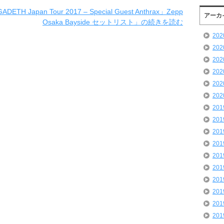
TH Japan Tour 2017 – Special Guest Anthrax」Zepp
アーカ
Osaka Bayside セットリスト」の続きを読む
20
20
20
20
20
20
20
20
20
20
20
20
20
20
20
20