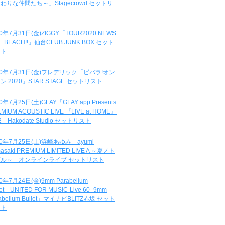
わりな仲間たち～」Stagecrowd セットリ
ト
20年7月31日(金)ZIGGY「TOUR2020 NEWS
DE BEACH!!」仙台CLUB JUNK BOX セット
スト
20年7月31日(金)フレデリック「ビバラ!オン
ン 2020」STAR STAGE セットリスト
0年7月25日(土)GLAY「GLAY app Presents
MIUM ACOUSTIC LIVE 『LIVE at HOME』
.2」Hakodate Studio セットリスト
20年7月25日(土)浜崎あゆみ「ayumi
asaki PREMIUM LIMITED LIVE A ～夏ノト
ブル～」オンラインライブ セットリスト
0年7月24日(金)9mm Parabellum
let「UNITED FOR MUSIC-Live 60- 9mm
abellum Bullet」マイナビBLITZ赤坂 セット
スト