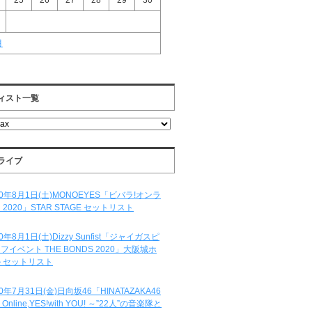
25
26
27
28
29
30
月
ィスト一覧
ライブ
20年8月1日(土)MONOEYES「ビバラ!オンラ
 2020」STAR STAGE セットリスト
20年8月1日(土)Dizzy Sunfist「ジャイガスピ
フイベント THE BONDS 2020」大阪城ホ
 セットリスト
20年7月31日(金)日向坂46「HINATAZAKA46
e Online,YES!with YOU! ～”22人”の音楽隊と