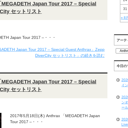
24
EGADETH Japan Tour 2017 – Special
31
verCity セットリスト
« 8
ETH Japan Tour 2017 –・・・
アーテ
TH Japan Tour 2017 – Special Guest Anthrax」Zepp
ア
DiverCity セットリスト」の続きを読む
ー
テ
ィ
今日の
ス
ト
20
EGADETH Japan Tour 2017 – Special
一
イン
覧
verCity セットリスト
20
ンオ
ール
2017年5月18日(木) Anthrax 「MEGADETH Japan
20
Tour 2017 –・・・
Liv