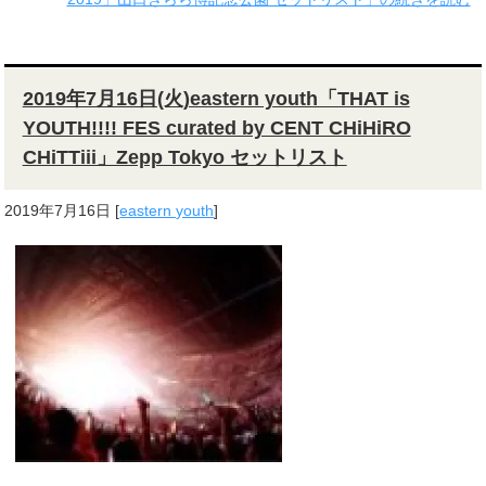
2019年7月16日(火)eastern youth「THAT is
YOUTH!!!! FES curated by CENT CHiHiRO
CHiTTiii」Zepp Tokyo セットリスト
2019年7月16日
[
eastern youth
]