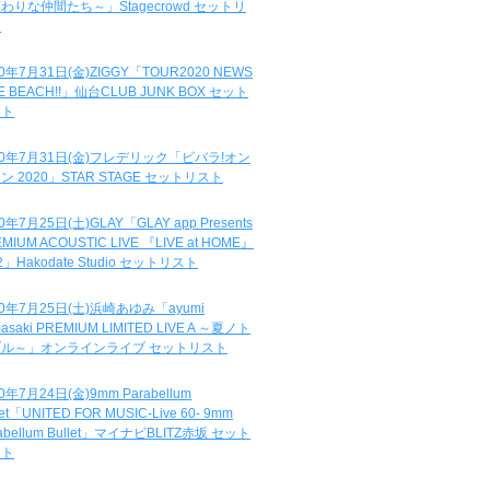
わりな仲間たち～」Stagecrowd セットリ
ト
20年7月31日(金)ZIGGY「TOUR2020 NEWS
DE BEACH!!」仙台CLUB JUNK BOX セット
スト
20年7月31日(金)フレデリック「ビバラ!オン
ン 2020」STAR STAGE セットリスト
0年7月25日(土)GLAY「GLAY app Presents
MIUM ACOUSTIC LIVE 『LIVE at HOME』
.2」Hakodate Studio セットリスト
20年7月25日(土)浜崎あゆみ「ayumi
asaki PREMIUM LIMITED LIVE A ～夏ノト
ブル～」オンラインライブ セットリスト
0年7月24日(金)9mm Parabellum
let「UNITED FOR MUSIC-Live 60- 9mm
abellum Bullet」マイナビBLITZ赤坂 セット
スト