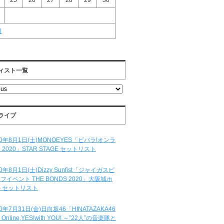
25
26
27
28
29
30
月
ィスト一覧
ライブ
20年8月1日(土)MONOEYES「ビバラ!オンラ
 2020」STAR STAGE セットリスト
20年8月1日(土)Dizzy Sunfist「ジャイガスピ
フイベント THE BONDS 2020」大阪城ホ
 セットリスト
20年7月31日(金)日向坂46「HINATAZAKA46
e Online,YES!with YOU! ～”22人”の音楽隊と