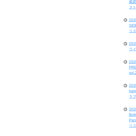
風変
ス
20
SI
リ
20
ライ
202
PRE
vol
20
ham
ラ
202
Bul
Par
リ