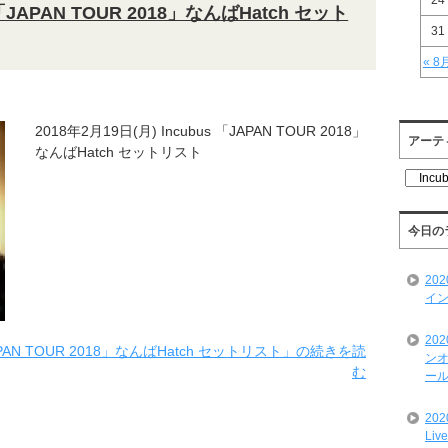
24
s「JAPAN TOUR 2018」なんばHatch セット
31
« 8
2018年2月19日(月) Incubus 「JAPAN TOUR 2018」
アーテ
なんばHatch セットリスト
ア
ー
テ
ィ
今日の
ス
ト
20
一
イン
覧
20
JAPAN TOUR 2018」なんばHatch セットリスト」の続きを読
ンオ
む
ール
20
Liv