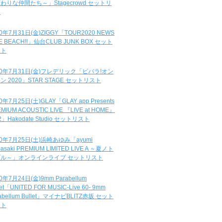
わりな仲間たち～」Stagecrowd セットリ
ト
20年7月31日(金)ZIGGY「TOUR2020 NEWS
DE BEACH!!」仙台CLUB JUNK BOX セット
スト
20年7月31日(金)フレデリック「ビバラ!オン
ン 2020」STAR STAGE セットリスト
0年7月25日(土)GLAY「GLAY app Presents
MIUM ACOUSTIC LIVE 『LIVE at HOME』
.2」Hakodate Studio セットリスト
20年7月25日(土)浜崎あゆみ「ayumi
asaki PREMIUM LIMITED LIVE A ～夏ノト
ブル～」オンラインライブ セットリスト
0年7月24日(金)9mm Parabellum
let「UNITED FOR MUSIC-Live 60- 9mm
abellum Bullet」マイナビBLITZ赤坂 セット
スト