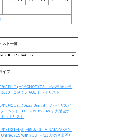
25
26
27
28
29
30
月
ィスト一覧
ライブ
20年8月1日(土)MONOEYES「ビバラ!オンラ
 2020」STAR STAGE セットリスト
20年8月1日(土)Dizzy Sunfist「ジャイガスピ
フイベント THE BONDS 2020」大阪城ホ
 セットリスト
20年7月31日(金)日向坂46「HINATAZAKA46
e Online,YES!with YOU! ～”22人”の音楽隊と