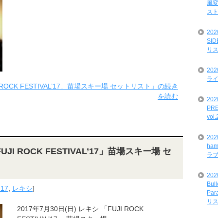
風変
ス
20
SI
リ
20
ライ
JI ROCK FESTIVAL’17」苗場スキー場 セットリスト」の続き
を読む
202
PRE
vol
20
ham
UJI ROCK FESTIVAL’17」苗場スキー場 セ
ラ
202
Bul
'17
,
レキシ
]
Par
リ
2017年7月30日(日) レキシ 「FUJI ROCK