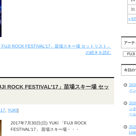
24
31
« 8
アーテ
E「FUJI ROCK FESTIVAL’17」苗場スキー場 セットリスト」
の続きを読む
ア
ー
テ
ィ
今日の
ス
ト
20
UJI ROCK FESTIVAL’17」苗場スキー場 セッ
一
イン
覧
20
ンオ
'17
,
YUKI
]
ール
2017年7月30日(日) YUKI 「FUJI ROCK
20
FESTIVAL’17」 苗場スキー場・・・
Liv