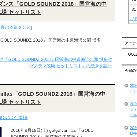
24
ダンス「GOLD SOUNDZ 2018」国営海の中
31
広場 セットリスト
« 8
,
夜の本気ダンス
]
「GOLD SOUNDZ 2018」 国営海の中道海浜公園 博多
アーテ
ア
ンス「GOLD SOUNDZ 2018」国営海の中道海浜公園 博多湾
ー
テ
パノラマ広場 セットリスト」の続きを読む
ィ
今日の
ス
ト
20
一
イン
覧
anillas「GOLD SOUNDZ 2018」国営海の中
広場 セットリスト
20
ンオ
ール
SOUNDZ 2018
]
20
2018年9月15日(土) go!go!vanillas 「GOLD
Liv
SOUNDZ 2018」 国営海の中道海・・・