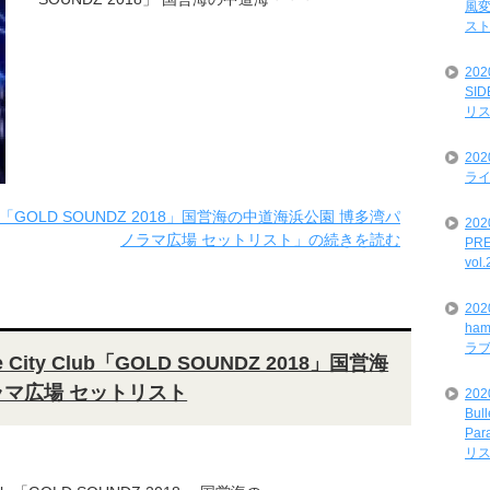
風変
ス
20
SI
リ
20
ライ
illas「GOLD SOUNDZ 2018」国営海の中道海浜公園 博多湾パ
202
ノラマ広場 セットリスト」の続きを読む
PRE
vol
20
ham
ラ
 City Club「GOLD SOUNDZ 2018」国営海
ラマ広場 セットリスト
202
Bul
Par
リ