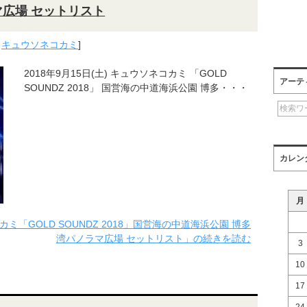
マ広場 セットリスト
,
キュウソネコカミ
]
2018年9月15日(土) キュウソネコカミ 「GOLD
アーテ
SOUNDZ 2018」 国営海の中道海浜公園 博多・・・
カレン
月
コカミ「GOLD SOUNDZ 2018」国営海の中道海浜公園 博多
湾パノラマ広場 セットリスト」の続きを読む
3
10
17