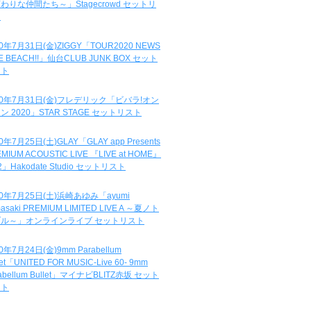
わりな仲間たち～」Stagecrowd セットリ
ト
20年7月31日(金)ZIGGY「TOUR2020 NEWS
DE BEACH!!」仙台CLUB JUNK BOX セット
スト
20年7月31日(金)フレデリック「ビバラ!オン
ン 2020」STAR STAGE セットリスト
0年7月25日(土)GLAY「GLAY app Presents
MIUM ACOUSTIC LIVE 『LIVE at HOME』
.2」Hakodate Studio セットリスト
20年7月25日(土)浜崎あゆみ「ayumi
asaki PREMIUM LIMITED LIVE A ～夏ノト
ブル～」オンラインライブ セットリスト
0年7月24日(金)9mm Parabellum
let「UNITED FOR MUSIC-Live 60- 9mm
abellum Bullet」マイナビBLITZ赤坂 セット
スト