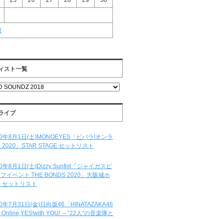
25
26
27
28
29
30
月
ィスト一覧
ライブ
20年8月1日(土)MONOEYES「ビバラ!オンラ
 2020」STAR STAGE セットリスト
20年8月1日(土)Dizzy Sunfist「ジャイガスピ
フイベント THE BONDS 2020」大阪城ホ
 セットリスト
20年7月31日(金)日向坂46「HINATAZAKA46
e Online,YES!with YOU! ～”22人”の音楽隊と