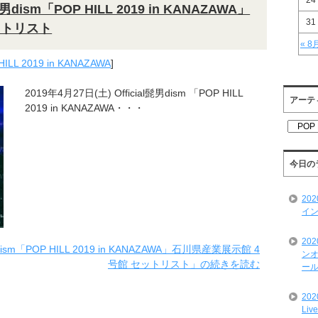
24
髭男dism「POP HILL 2019 in KANAZAWA」
31
ットリスト
« 8
HILL 2019 in KANAZAWA
]
2019年4月27日(土) Official髭男dism 「POP HILL
アーテ
2019 in KANAZAWA・・・
ア
ー
テ
ィ
今日の
ス
ト
20
一
イン
覧
20
dism「POP HILL 2019 in KANAZAWA」石川県産業展示館 4
ンオ
号館 セットリスト」の続きを読む
ール
20
Liv