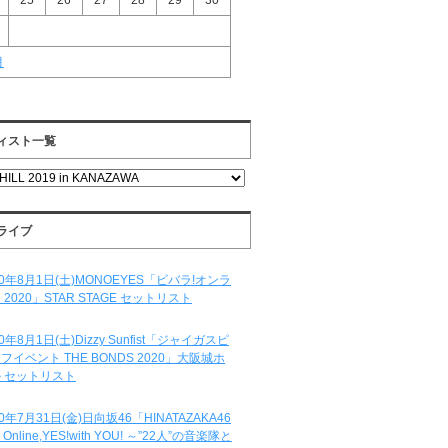
25
26
27
28
29
30
月
ィスト一覧
ライブ
20年8月1日(土)MONOEYES「ビバラ!オンラ
 2020」STAR STAGE セットリスト
20年8月1日(土)Dizzy Sunfist「ジャイガスピ
フイベント THE BONDS 2020」大阪城ホ
 セットリスト
20年7月31日(金)日向坂46「HINATAZAKA46
e Online,YES!with YOU! ～”22人”の音楽隊と