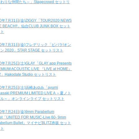
わりな仲間たち～」Stagecrowd セットリ
ト
20年7月31日(金)ZIGGY「TOUR2020 NEWS
DE BEACH!!」仙台CLUB JUNK BOX セット
スト
20年7月31日(金)フレデリック「ビバラ!オン
ン 2020」STAR STAGE セットリスト
0年7月25日(土)GLAY「GLAY app Presents
MIUM ACOUSTIC LIVE 『LIVE at HOME』
.2」Hakodate Studio セットリスト
20年7月25日(土)浜崎あゆみ「ayumi
asaki PREMIUM LIMITED LIVE A ～夏ノト
ブル～」オンラインライブ セットリスト
0年7月24日(金)9mm Parabellum
let「UNITED FOR MUSIC-Live 60- 9mm
abellum Bullet」マイナビBLITZ赤坂 セット
スト