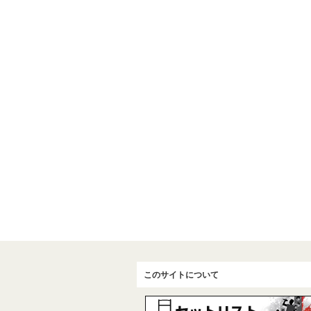
このサイトについて