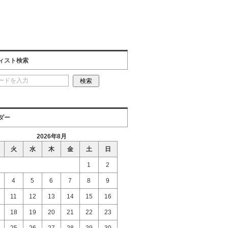
ィスト検索
ダー
2026年8月
火
水
木
金
土
日
1
2
4
5
6
7
8
9
11
12
13
14
15
16
18
19
20
21
22
23