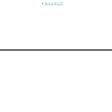
サイトマップ