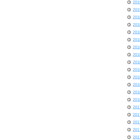
20
20
20
20
20
20
20
20
20
20
20
20
20
20
20
20
20
20
20