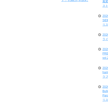
風変
ス
20
SI
リ
20
ライ
202
PRE
vol
20
ham
ラ
202
Bul
Par
リ