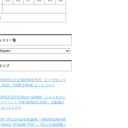
25
26
27
28
29
30
月
ィスト一覧
ライブ
20年8月1日(土)MONOEYES「ビバラ!オンラ
 2020」STAR STAGE セットリスト
20年8月1日(土)Dizzy Sunfist「ジャイガスピ
フイベント THE BONDS 2020」大阪城ホ
 セットリスト
20年7月31日(金)日向坂46「HINATAZAKA46
e Online,YES!with YOU! ～”22人”の音楽隊と