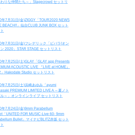
わりな仲間たち～」Stagecrowd セットリ
ト
20年7月31日(金)ZIGGY「TOUR2020 NEWS
DE BEACH!!」仙台CLUB JUNK BOX セット
スト
20年7月31日(金)フレデリック「ビバラ!オン
ン 2020」STAR STAGE セットリスト
0年7月25日(土)GLAY「GLAY app Presents
MIUM ACOUSTIC LIVE 『LIVE at HOME』
.2」Hakodate Studio セットリスト
20年7月25日(土)浜崎あゆみ「ayumi
asaki PREMIUM LIMITED LIVE A ～夏ノト
ブル～」オンラインライブ セットリスト
0年7月24日(金)9mm Parabellum
let「UNITED FOR MUSIC-Live 60- 9mm
abellum Bullet」マイナビBLITZ赤坂 セット
スト