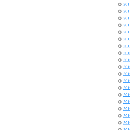
20
20
20
20
20
20
20
20
20
20
20
20
20
20
20
20
20
20
20