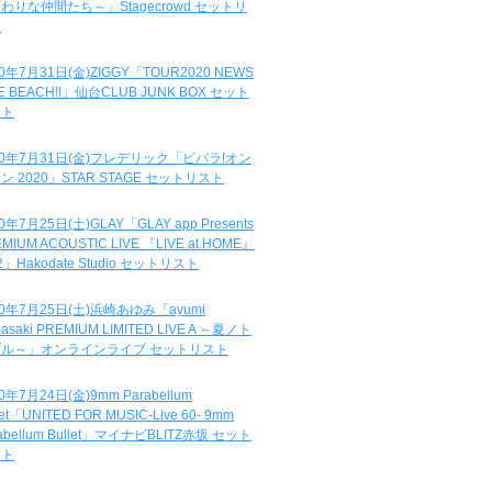
わりな仲間たち～」Stagecrowd セットリ
ト
20年7月31日(金)ZIGGY「TOUR2020 NEWS
DE BEACH!!」仙台CLUB JUNK BOX セット
スト
20年7月31日(金)フレデリック「ビバラ!オン
ン 2020」STAR STAGE セットリスト
0年7月25日(土)GLAY「GLAY app Presents
MIUM ACOUSTIC LIVE 『LIVE at HOME』
.2」Hakodate Studio セットリスト
20年7月25日(土)浜崎あゆみ「ayumi
asaki PREMIUM LIMITED LIVE A ～夏ノト
ブル～」オンラインライブ セットリスト
0年7月24日(金)9mm Parabellum
let「UNITED FOR MUSIC-Live 60- 9mm
abellum Bullet」マイナビBLITZ赤坂 セット
スト