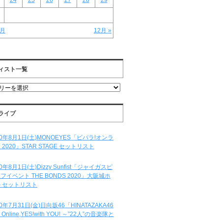
24
25
26
27
28
29
0月
12月 »
ィスト一覧
ライブ
20年8月1日(土)MONOEYES「ビバラ!オンラ
 2020」STAR STAGE セットリスト
20年8月1日(土)Dizzy Sunfist「ジャイガスピ
フイベント THE BONDS 2020」大阪城ホ
 セットリスト
20年7月31日(金)日向坂46「HINATAZAKA46
e Online,YES!with YOU! ～”22人”の音楽隊と