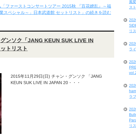
風変
ュルム「ファーストコンサートツアー 2015秋 『百花繚乱』～福
ス
業スペシャル～」日本武道館 セットリスト」の続きを読む
20
SI
リ
ンソク「JANG KEUN SUK LIVE IN
20
 セットリスト
ライ
202
PRE
vol
2015年11月29日(日) チャン・グンソク 「JANG
KEUN SUK LIVE IN JAPAN 20・・・
20
ham
ラ
202
Bul
Par
リ