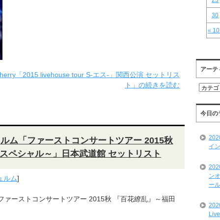
23
30
« 1
アーテ
Cherry「2015 livehouse tour S-エス-」関西公演 セットリス
ト」の続きを読む
ア
ー
テ
ィ
今日の
ス
ト
20
ンジュルム「ファーストコンサートツアー 2015秋
一
イン
覧
スペシャル～」日本武道館 セットリスト
20
ンオ
ュルム
]
ール
ム 「ファーストコンサートツアー 2015秋 『百花繚乱』～福田
20
Liv