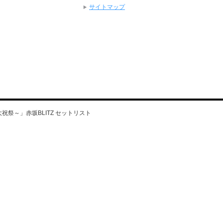
サイトマップ
6～海賊大祝祭～」赤坂BLITZ セットリスト