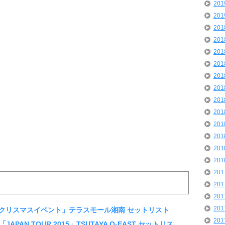
20
20
20
20
20
20
20
20
20
20
20
20
20
20
20
20
20
20
剛士「クリスマスイベント」テラスモール湘南 セットリスト
20
lis「JAPAN TOUR 2015」TSUTAYA O-EAST セットリス