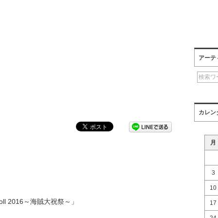
アーテ
カレン
月
3
10
n’Roll 2016～海賊大祝祭～」
17