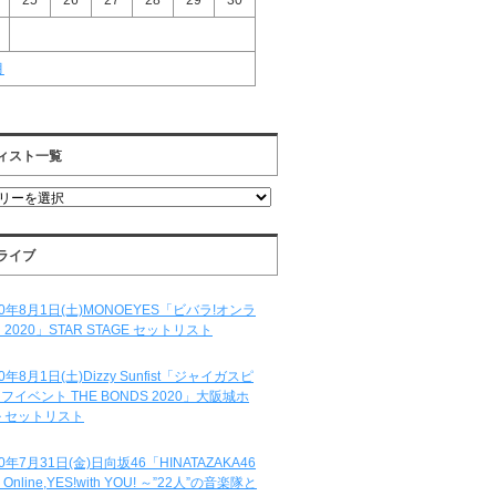
25
26
27
28
29
30
月
ィスト一覧
ライブ
20年8月1日(土)MONOEYES「ビバラ!オンラ
 2020」STAR STAGE セットリスト
20年8月1日(土)Dizzy Sunfist「ジャイガスピ
フイベント THE BONDS 2020」大阪城ホ
 セットリスト
20年7月31日(金)日向坂46「HINATAZAKA46
e Online,YES!with YOU! ～”22人”の音楽隊と