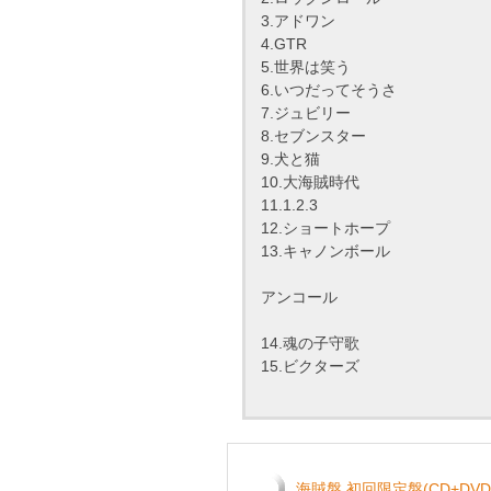
3.アドワン
4.GTR
5.世界は笑う
6.いつだってそうさ
7.ジュビリー
8.セブンスター
9.犬と猫
10.大海賊時代
11.1.2.3
12.ショートホープ
13.キャノンボール
アンコール
14.魂の子守歌
15.ビクターズ
海賊盤 初回限定盤(CD+DVD