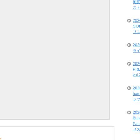
風変
ス
20
SI
リ
20
ライ
202
PRE
vol
20
ham
ラ
202
Bul
Par
リ
)