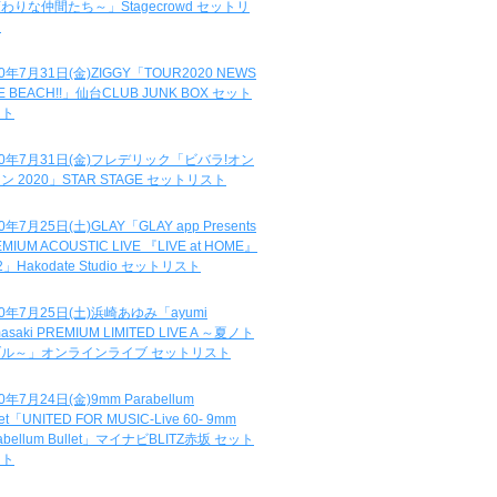
わりな仲間たち～」Stagecrowd セットリ
ト
20年7月31日(金)ZIGGY「TOUR2020 NEWS
DE BEACH!!」仙台CLUB JUNK BOX セット
スト
20年7月31日(金)フレデリック「ビバラ!オン
ン 2020」STAR STAGE セットリスト
0年7月25日(土)GLAY「GLAY app Presents
MIUM ACOUSTIC LIVE 『LIVE at HOME』
.2」Hakodate Studio セットリスト
20年7月25日(土)浜崎あゆみ「ayumi
asaki PREMIUM LIMITED LIVE A ～夏ノト
ブル～」オンラインライブ セットリスト
0年7月24日(金)9mm Parabellum
let「UNITED FOR MUSIC-Live 60- 9mm
abellum Bullet」マイナビBLITZ赤坂 セット
スト