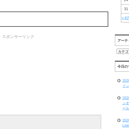
24
31
« 8
スポンサーリンク
アーテ
ア
ー
テ
ィ
今日の
ス
ト
20
一
イン
覧
20
ンオ
ール
20
Liv