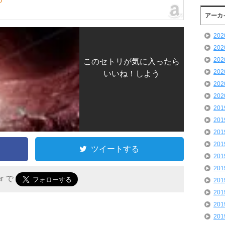
アーカ
20
20
20
このセトリが気に入ったら
20
いいね！しよう
20
20
20
20
20
20
ツイートする
20
20
er で
20
20
20
20