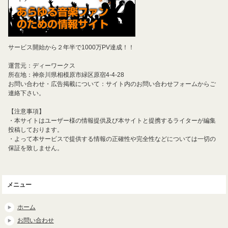
サービス開始から２年半で1000万PV達成！！
運営元：ディーワークス
所在地：神奈川県相模原市緑区原宿4-4-28
お問い合わせ・広告掲載について：サイト内のお問い合わせフォームからご
連絡下さい。
【注意事項】
・本サイトはユーザー様の情報提供及び本サイトと提携するライターが編集
投稿しております。
・よって本サービスで提供する情報の正確性や完全性などについては一切の
保証を致しません。
メニュー
ホーム
お問い合わせ