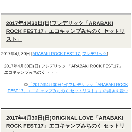
2017年4月30日(日)フレデリック「ARABAKI
ROCK FEST.17」エコキャンプみちのく セットリ
スト」
2017年4月30日
[
ARABAKI ROCK FEST.17
,
フレデリック
]
2017年4月30日(日) フレデリック 「ARABAKI ROCK FEST.17」
エコキャンプみちのく ・・・
「2017年4月30日(日)フレデリック「ARABAKI ROCK
FEST.17」エコキャンプみちのく セットリスト」」の続きを読む
2017年4月30日(日)ORIGINAL LOVE「ARABAKI
ROCK FEST.17」エコキャンプみちのく セットリ