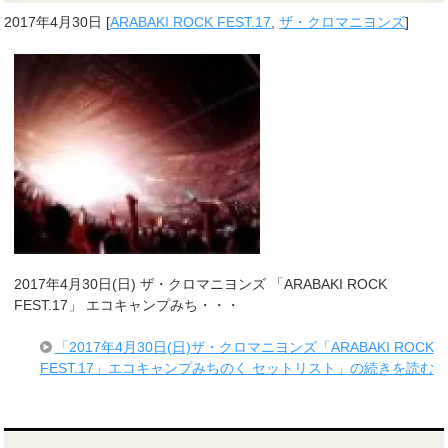
2017年4月30日
[
ARABAKI ROCK FEST.17
,
ザ・クロマニヨンズ
]
2017年4月30日(日) ザ・クロマニヨンズ 「ARABAKI ROCK
FEST.17」 エコキャンプみち・・・
「2017年4月30日(日)ザ・クロマニヨンズ「ARABAKI ROCK
FEST.17」エコキャンプみちのく セットリスト」の続きを読む