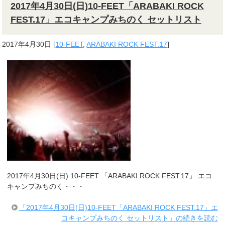
2017年4月30日(日)10-FEET「ARABAKI ROCK
FEST.17」エコキャンプみちのく セットリスト
2017年4月30日
[
10-FEET
,
ARABAKI ROCK FEST.17
]
2017年4月30日(日) 10-FEET 「ARABAKI ROCK FEST.17」 エコ
キャンプみちのく・・・
「2017年4月30日(日)10-FEET「ARABAKI ROCK FEST.17」エ
コキャンプみちのく セットリスト」の続きを読む