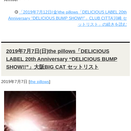
「2019年7月12日(金)the pillows「DELICIOUS LABEL 20th
Anniversary “DELICIOUS BUMP SHOW!!”」CLUB CITTA’川崎 セ
ットリスト」の続きを読む
2019年7月7日(日)the pillows「DELICIOUS
LABEL 20th Anniversary “DELICIOUS BUMP
SHOW!!”」大阪BIG CAT セットリスト
2019年7月7日
[
the pillows
]